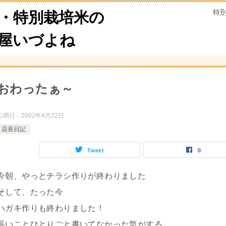
特
・特別栽培米の
米屋いづよね
おわったぁ～
公開日：
2002年4月22日
店長日記
Tweet
0
今朝、やっとチラシ作りが終わりました
そして、たった今
ハガキ作りも終わりました！
長いことひとりごと書いてなかった気がする