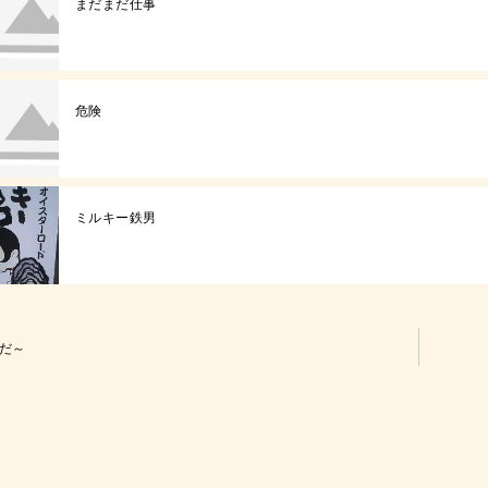
まだまだ仕事
危険
ミルキー鉄男
だ～