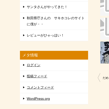
サンタさんがやってきた！
秋田県庁さんの サキホコレのサイト
に僕が・・
レビューがひゃっほい！
メタ情報
ログイン
投稿フィード
投
だめ
稿
コメントフィード
ナ
WordPress.org
ビ
ゲ