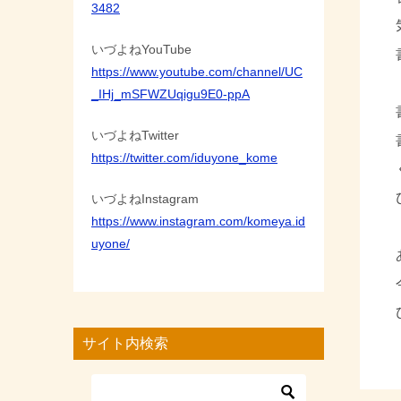
3482
いづよねYouTube
https://www.youtube.com/channel/UC
_IHj_mSFWZUqigu9E0-ppA
いづよねTwitter
https://twitter.com/iduyone_kome
いづよねInstagram
https://www.instagram.com/komeya.id
uyone/
サイト内検索