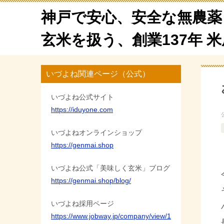
神戸で安心、安全な無農薬
玄米を扱う、創業137年 
いづよね関連ページ（公式）
いづよね公式サイト
https://iduyone.com
いづよねオンラインショップ
https://genmai.shop
いづよね公式「美味しく玄米」ブログ
https://genmai.shop/blog/
いづよね採用ページ
https://www.jobway.jp/company/view/1