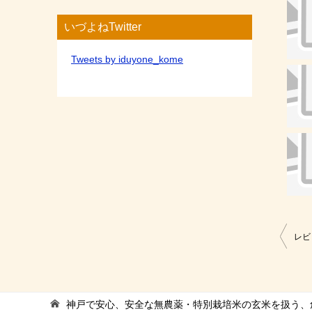
いづよねTwitter
Tweets by iduyone_kome
投
レビ
稿
ナ
ビ
神戸で安心、安全な無農薬・特別栽培米の玄米を扱う、創