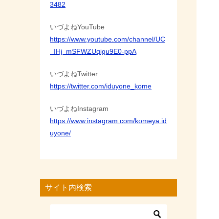
3482
いづよねYouTube
https://www.youtube.com/channel/UC
_IHj_mSFWZUqigu9E0-ppA
いづよねTwitter
https://twitter.com/iduyone_kome
いづよねInstagram
https://www.instagram.com/komeya.id
uyone/
サイト内検索