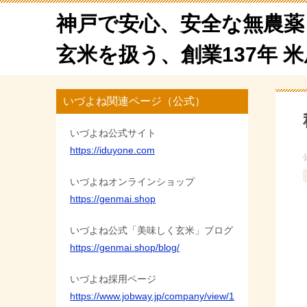
神戸で安心、安全な無農薬
玄米を扱う、創業137年 
いづよね関連ページ（公式）
いづよね公式サイト
https://iduyone.com
いづよねオンラインショップ
https://genmai.shop
いづよね公式「美味しく玄米」ブログ
https://genmai.shop/blog/
いづよね採用ページ
https://www.jobway.jp/company/view/1