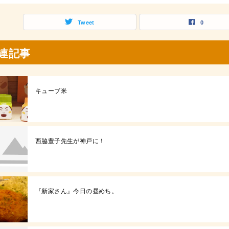
Tweet
0
連記事
キューブ米
西脇豊子先生が神戸に！
『新家さん』今日の昼めち。