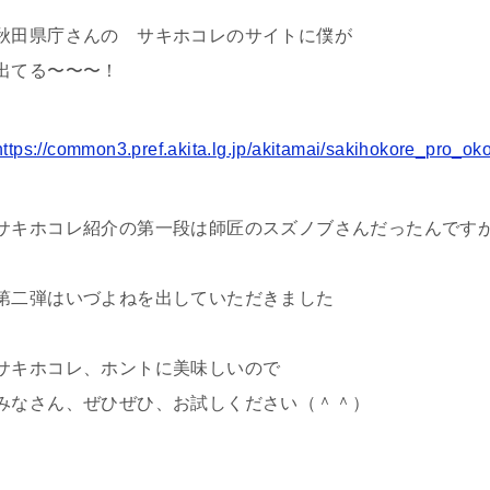
秋田県庁さんの サキホコレのサイトに僕が
出てる〜〜〜！
https://common3.pref.akita.lg.jp/akitamai/sakihokore_pro_ok
サキホコレ紹介の第一段は師匠のスズノブさんだったんです
第二弾はいづよねを出していただきました
サキホコレ、ホントに美味しいので
みなさん、ぜひぜひ、お試しください（＾＾）