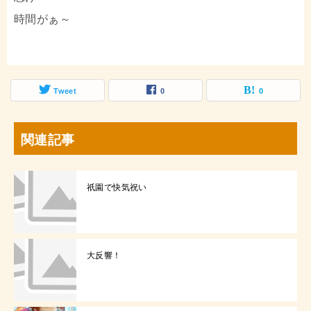
時間がぁ～
Tweet
0
0
関連記事
祇園で快気祝い
大反響！