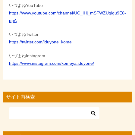
いづよねYouTube
https://www.youtube.com/channel/UC_IHj_mSFWZUqigu9E0-
ppA
いづよねTwitter
https://twitter.com/iduyone_kome
いづよねInstagram
https://www.instagram.com/komeya.iduyone/
サイト内検索