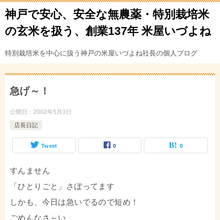
神戸で安心、安全な無農薬・特別栽培米
の玄米を扱う、創業137年 米屋いづよね
特別栽培米を中心に扱う神戸の米屋いづよね社長の個人ブログ
急げ～！
公開日：
2002年5月3日
店長日記
Tweet
0
0
すんません
「ひとりごと」さぼってます
しかも、今日は急いでるので短め！
ごめんなさ～い