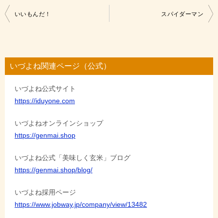
投
いいもんだ！
スパイダーマン
稿
ナ
ビ
いづよね関連ページ（公式）
ゲ
いづよね公式サイト
ー
https://iduyone.com
シ
ョ
いづよねオンラインショップ
https://genmai.shop
ン
いづよね公式「美味しく玄米」ブログ
https://genmai.shop/blog/
いづよね採用ページ
https://www.jobway.jp/company/view/13482