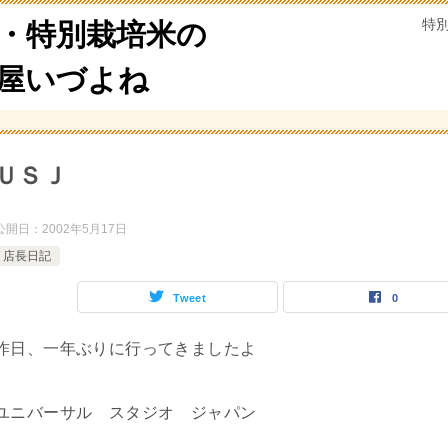
特
・特別栽培米の
米屋いづよね
ＵＳＪ
公開日：
2002年5月17日
店長日記
Tweet
0
昨日、一年ぶりに行ってきましたよ
ユニバーサル スタジオ ジャパン