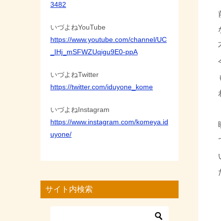
3482
いづよねYouTube
https://www.youtube.com/channel/UC
_IHj_mSFWZUqigu9E0-ppA
いづよねTwitter
https://twitter.com/iduyone_kome
いづよねInstagram
https://www.instagram.com/komeya.id
uyone/
サイト内検索