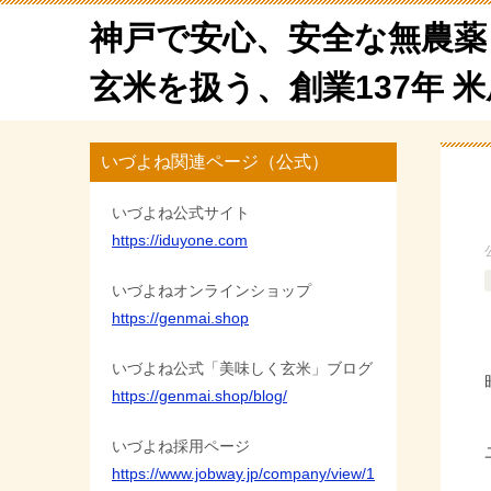
神戸で安心、安全な無農薬
玄米を扱う、創業137年 
いづよね関連ページ（公式）
いづよね公式サイト
https://iduyone.com
いづよねオンラインショップ
https://genmai.shop
いづよね公式「美味しく玄米」ブログ
https://genmai.shop/blog/
いづよね採用ページ
https://www.jobway.jp/company/view/1