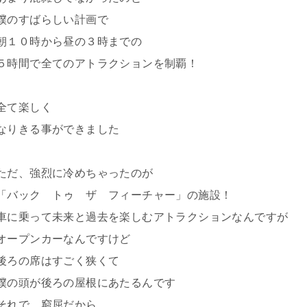
僕のすばらしい計画で
朝１０時から昼の３時までの
５時間で全てのアトラクションを制覇！
全て楽しく
なりきる事ができました
ただ、強烈に冷めちゃったのが
「バック トゥ ザ フィーチャー」の施設！
車に乗って未来と過去を楽しむアトラクションなんですが
オープンカーなんですけど
後ろの席はすごく狭くて
僕の頭が後ろの屋根にあたるんです
それで、窮屈だから