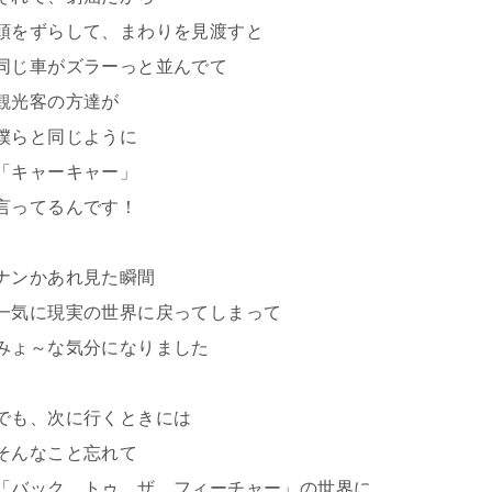
頭をずらして、まわりを見渡すと
同じ車がズラーっと並んでて
観光客の方達が
僕らと同じように
「キャーキャー」
言ってるんです！
ナンかあれ見た瞬間
一気に現実の世界に戻ってしまって
みょ～な気分になりました
でも、次に行くときには
そんなこと忘れて
「バック トゥ ザ フィーチャー」の世界に