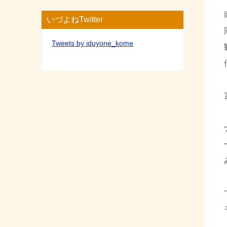
いづよねTwitter
Tweets by iduyone_kome