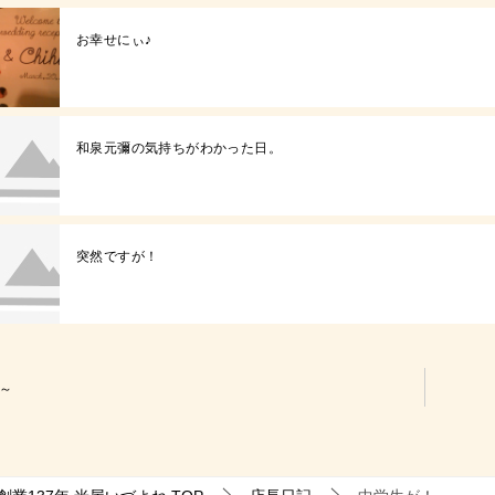
お幸せにぃ♪
和泉元彌の気持ちがわかった日。
突然ですが！
～