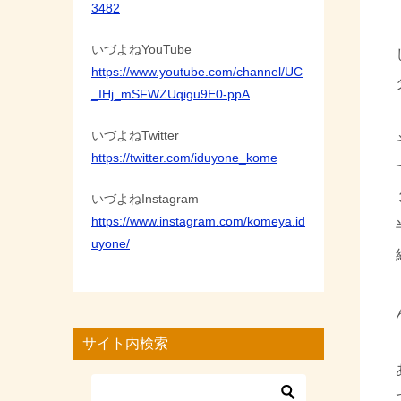
3482
いづよねYouTube
https://www.youtube.com/channel/UC
_IHj_mSFWZUqigu9E0-ppA
いづよねTwitter
https://twitter.com/iduyone_kome
いづよねInstagram
https://www.instagram.com/komeya.id
uyone/
サイト内検索