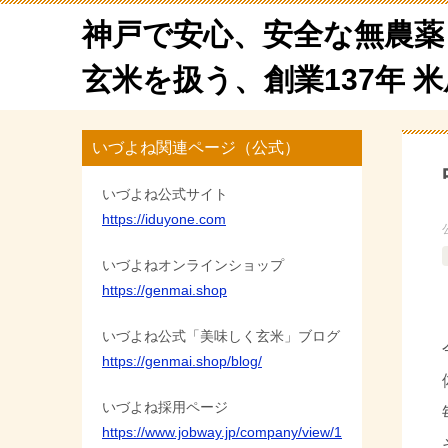
神戸で安心、安全な無農薬
玄米を扱う、創業137年 
いづよね関連ページ（公式）
いづよね公式サイト
https://iduyone.com
いづよねオンラインショップ
https://genmai.shop
いづよね公式「美味しく玄米」ブログ
https://genmai.shop/blog/
いづよね採用ページ
https://www.jobway.jp/company/view/1