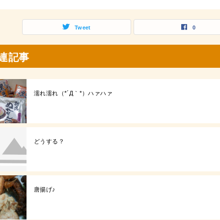
Tweet
0
連記事
濡れ濡れ（*´Д｀*）ハァハァ
どうする？
唐揚げ♪