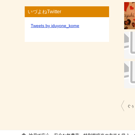
いづよねTwitter
Tweets by iduyone_kome
投
ぐぅ
稿
ナ
ビ