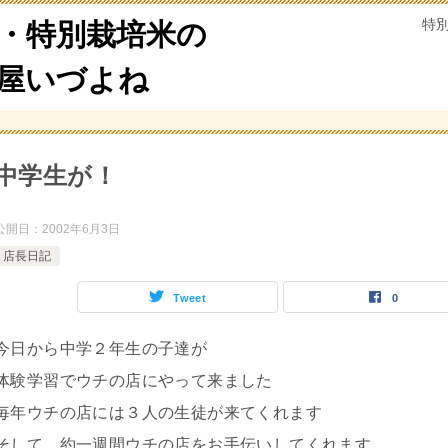
特
・特別栽培米の
米屋いづよね
中学生が！
公開日：
2002年6月3日
店長日記
Tweet
0
今日から中学２年生の子達が
体験学習でウチの店にやって来ました
毎年ウチの店には３人の生徒が来てくれます
そして、約一週間ウチの店をお手伝いしてくれます