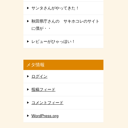
ゲ
サンタさんがやってきた！
ー
秋田県庁さんの サキホコレのサイト
シ
に僕が・・
ョ
レビューがひゃっほい！
ン
メタ情報
ログイン
投稿フィード
コメントフィード
WordPress.org