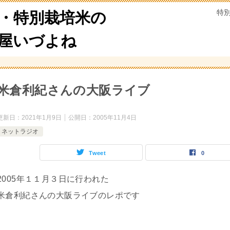
特
・特別栽培米の
米屋いづよね
米倉利紀さんの大阪ライブ
更新日：
2021年1月9日
公開日：
2005年11月4日
ネットラジオ
Tweet
0
2005年１１月３日に行われた
米倉利紀さんの大阪ライブのレポです