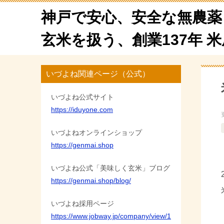
神戸で安心、安全な無農薬
玄米を扱う、創業137年 
いづよね関連ページ（公式）
いづよね公式サイト
https://iduyone.com
いづよねオンラインショップ
https://genmai.shop
いづよね公式「美味しく玄米」ブログ
https://genmai.shop/blog/
いづよね採用ページ
https://www.jobway.jp/company/view/1