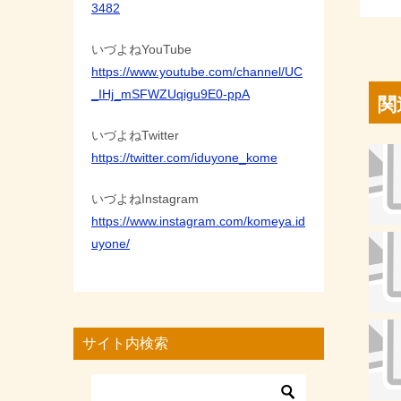
3482
いづよねYouTube
https://www.youtube.com/channel/UC
_IHj_mSFWZUqigu9E0-ppA
関
いづよねTwitter
https://twitter.com/iduyone_kome
いづよねInstagram
https://www.instagram.com/komeya.id
uyone/
サイト内検索