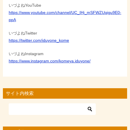
いづよねYouTube
https://www.youtube.com/channel/UC_IHj_mSFWZUqigu9E0-
ppA
いづよねTwitter
https://twitter.com/iduyone_kome
いづよねInstagram
https://www.instagram.com/komeya.iduyone/
サイト内検索