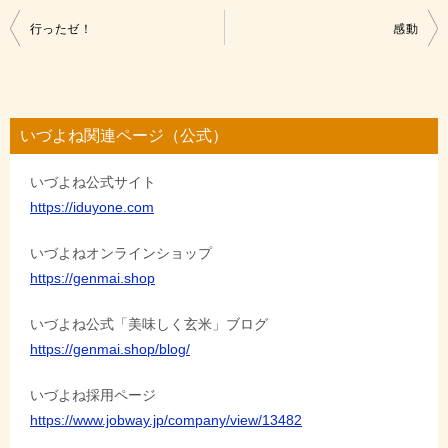
投
行ったゼ！
感動
稿
ナ
ビ
いづよね関連ページ（公式）
ゲ
いづよね公式サイト
ー
https://iduyone.com
シ
ョ
いづよねオンラインショップ
https://genmai.shop
ン
いづよね公式「美味しく玄米」ブログ
https://genmai.shop/blog/
いづよね採用ページ
https://www.jobway.jp/company/view/13482