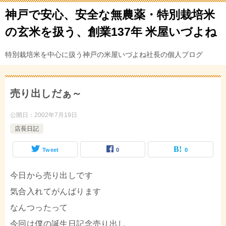
神戸で安心、安全な無農薬・特別栽培米
の玄米を扱う、創業137年 米屋いづよね
特別栽培米を中心に扱う神戸の米屋いづよね社長の個人ブログ
売り出しだぁ～
公開日：
2002年7月19日
店長日記
Tweet
0
0
今日から売り出しです
気合入れてがんばります
なんつったって
今回は僕の誕生日記念売り出し