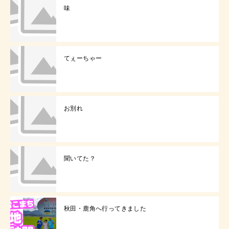
味
てぇーちゃー
お別れ
聞いてた？
秋田・鹿角へ行ってきました