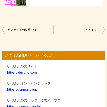
投
アンケートの結果です。
どうする？
稿
ナ
ビ
いづよね関連ページ（公式）
ゲ
いづよね公式サイト
ー
https://iduyone.com
シ
ョ
いづよねオンラインショップ
https://genmai.shop
ン
いづよね公式「美味しく玄米」ブログ
https://genmai.shop/blog/