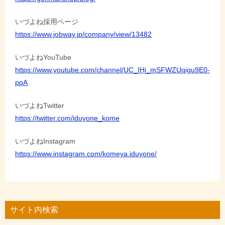
いづよね採用ページ
https://www.jobway.jp/company/view/13482
いづよねYouTube
https://www.youtube.com/channel/UC_IHj_mSFWZUqigu9E0-
ppA
いづよねTwitter
https://twitter.com/iduyone_kome
いづよねInstagram
https://www.instagram.com/komeya.iduyone/
サイト内検索