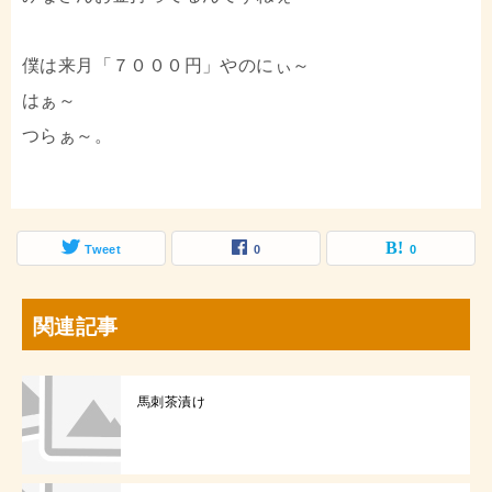
僕は来月「７０００円」やのにぃ～
はぁ～
つらぁ～。
Tweet
0
0
関連記事
馬刺茶漬け