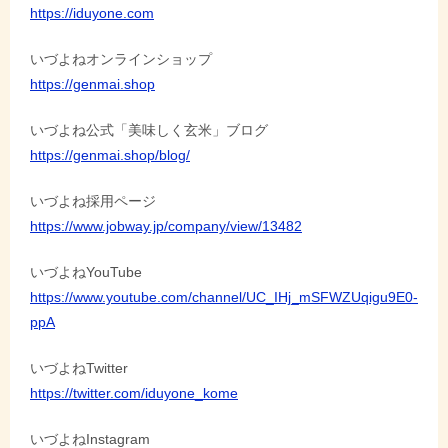
https://iduyone.com
シ
ョ
いづよねオンラインショップ
https://genmai.shop
ン
いづよね公式「美味しく玄米」ブログ
https://genmai.shop/blog/
いづよね採用ページ
https://www.jobway.jp/company/view/13482
いづよねYouTube
https://www.youtube.com/channel/UC_IHj_mSFWZUqigu9E0-
ppA
いづよねTwitter
https://twitter.com/iduyone_kome
いづよねInstagram