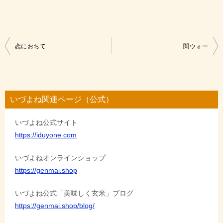
投
恋におちて
関ウォー
稿
ナ
ビ
いづよね関連ページ（公式）
ゲ
いづよね公式サイト
ー
https://iduyone.com
シ
ョ
いづよねオンラインショップ
https://genmai.shop
ン
いづよね公式「美味しく玄米」ブログ
https://genmai.shop/blog/