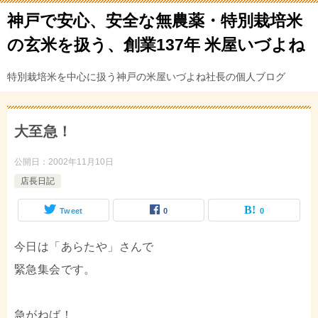
神戸で安心、安全な無農薬・特別栽培米
の玄米を扱う、創業137年 米屋いづよね
特別栽培米を中心に扱う神戸の米屋いづよね社長の個人ブログ
大至急！
公開日：
2002年11月10日
店長日記
Tweet
0
0
今日は「あらたや」さんで
緊急集会です。
急がねば！