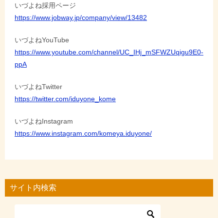
いづよね採用ページ
https://www.jobway.jp/company/view/13482
いづよねYouTube
https://www.youtube.com/channel/UC_IHj_mSFWZUqigu9E0-
ppA
いづよねTwitter
https://twitter.com/iduyone_kome
いづよねInstagram
https://www.instagram.com/komeya.iduyone/
サイト内検索