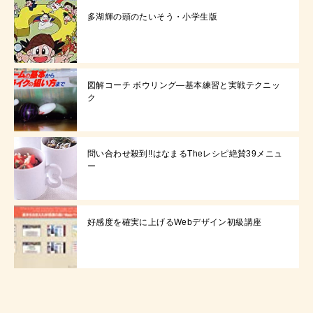
多湖輝の頭のたいそう・小学生版
図解コーチ ボウリング—基本練習と実戦テクニッ
ク
問い合わせ殺到!!はなまるTheレシピ絶賛39メニュ
ー
好感度を確実に上げるWebデザイン初級講座