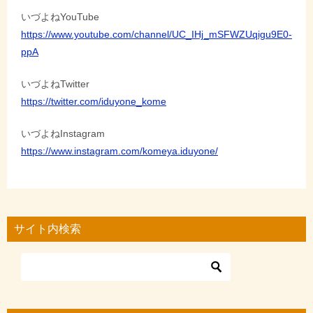
いづよねYouTube
https://www.youtube.com/channel/UC_IHj_mSFWZUqigu9E0-
ppA
いづよねTwitter
https://twitter.com/iduyone_kome
いづよねInstagram
https://www.instagram.com/komeya.iduyone/
サイト内検索