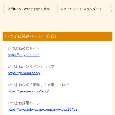
投
入門RSS Webにおける効率のよい情報収集/発信
スタイルシート スタンダード・デザインガイド
稿
ナ
ビ
いづよね関連ページ（公式）
ゲ
いづよね公式サイト
ー
https://iduyone.com
シ
ョ
いづよねオンラインショップ
https://genmai.shop
ン
いづよね公式「美味しく玄米」ブログ
https://genmai.shop/blog/
いづよね採用ページ
https://www.jobway.jp/company/view/13482