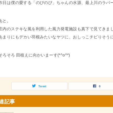
昨日は僕の愛する「のびのび」ちゃんの水源、最上川のラバー
あと。
庄内のステキな風を利用した風力発電施設も真下で見てきま
あまりにもデカい羽根みたいなヤツに、おしっこチビりそうに
そろそろ 田植えに向かいまーす(*^o^*)
Tweet
0
連記事