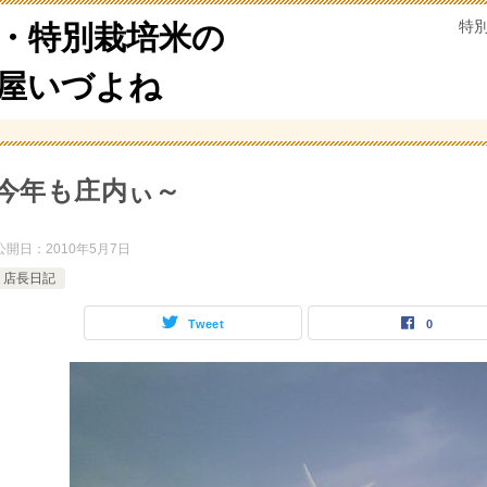
特
・特別栽培米の
米屋いづよね
今年も庄内ぃ～
公開日：
2010年5月7日
店長日記
Tweet
0