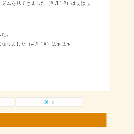
ダムを見てきました（#´Л｀#）はぁはぁ
した。
なりました（#´Л｀#）はぁはぁ
0