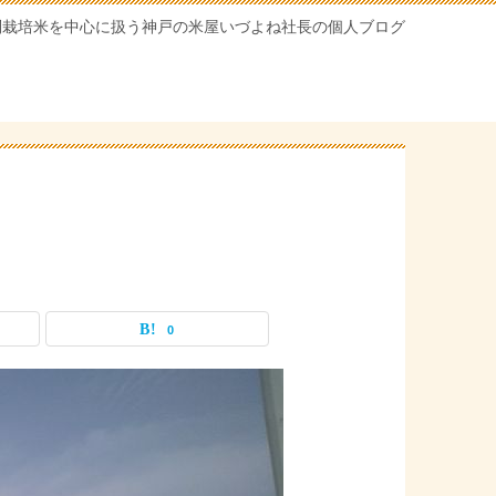
別栽培米を中心に扱う神戸の米屋いづよね社長の個人ブログ
0