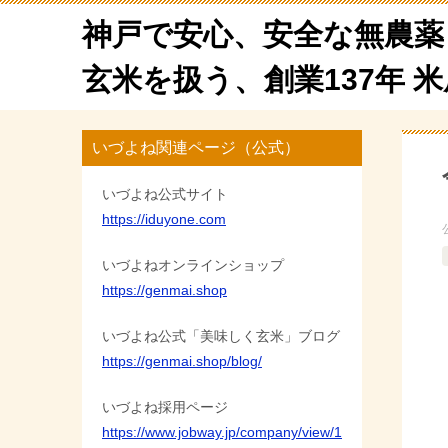
神戸で安心、安全な無農薬
玄米を扱う、創業137年 
いづよね関連ページ（公式）
いづよね公式サイト
https://iduyone.com
いづよねオンラインショップ
https://genmai.shop
いづよね公式「美味しく玄米」ブログ
https://genmai.shop/blog/
いづよね採用ページ
https://www.jobway.jp/company/view/1