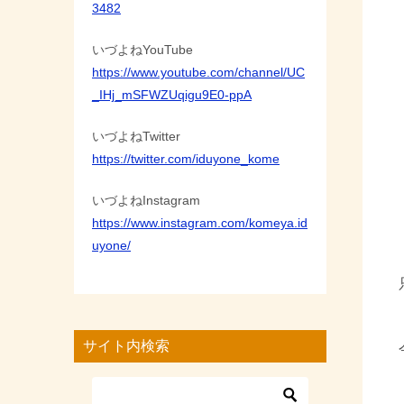
3482
いづよねYouTube
https://www.youtube.com/channel/UC
_IHj_mSFWZUqigu9E0-ppA
いづよねTwitter
https://twitter.com/iduyone_kome
いづよねInstagram
https://www.instagram.com/komeya.id
uyone/
サイト内検索