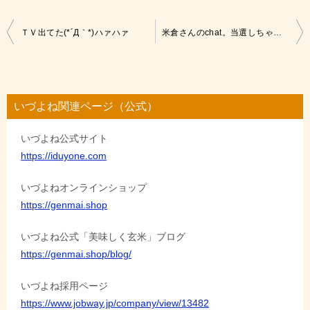
投
ＴＶ出てた(*´Д｀*)ハァハァ
米倉さんのchat。当選しちゃった(*´Д｀*)ハァハァ
稿
ナ
ビ
いづよね関連ページ（公式）
ゲ
いづよね公式サイト
ー
https://iduyone.com
シ
ョ
いづよねオンラインショップ
https://genmai.shop
ン
いづよね公式「美味しく玄米」ブログ
https://genmai.shop/blog/
いづよね採用ページ
https://www.jobway.jp/company/view/13482