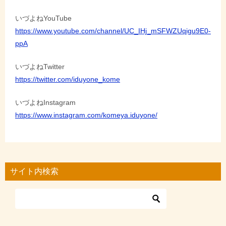
いづよねYouTube
https://www.youtube.com/channel/UC_IHj_mSFWZUqigu9E0-
ppA
いづよねTwitter
https://twitter.com/iduyone_kome
いづよねInstagram
https://www.instagram.com/komeya.iduyone/
サイト内検索