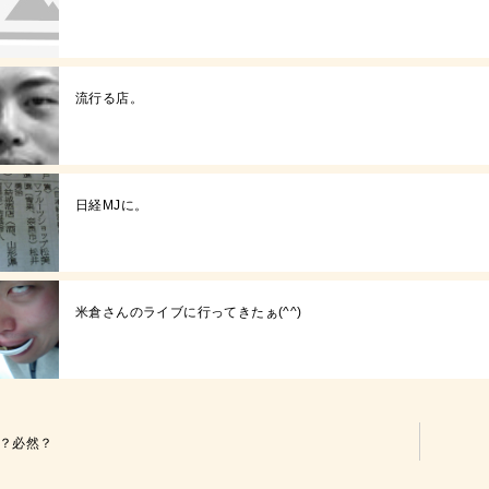
流行る店。
日経MJに。
米倉さんのライブに行ってきたぁ(^^)
？必然？