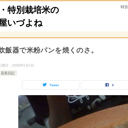
特
・特別栽培米の
米屋いづよね
炊飯器で米粉パンを焼くのさ。
公開日：
2009年5月2日
店長日記
Tweet
0