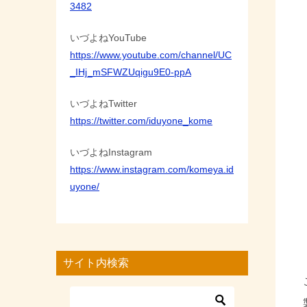
3482
いづよねYouTube
https://www.youtube.com/channel/UC
_IHj_mSFWZUqigu9E0-ppA
いづよねTwitter
https://twitter.com/iduyone_kome
いづよねInstagram
https://www.instagram.com/komeya.id
uyone/
サイト内検索