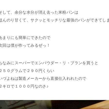
そして、余分な水分が消え去った米粉パンは
ほんのり甘くて、サクッとモッチリな最強のパンができてし
あまりにも簡単にできたので
次回は僕が作ってみるぜっ！
ちなみにスーパーでエンパウダー・リ・ブランを買うと
２５０グラムで２９０円くらい
いづよねは製造メーカーから直接仕入れれたので
２キロで１０００円なのさ♪