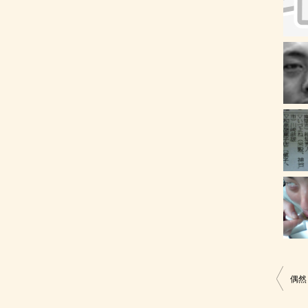
投
偶然
稿