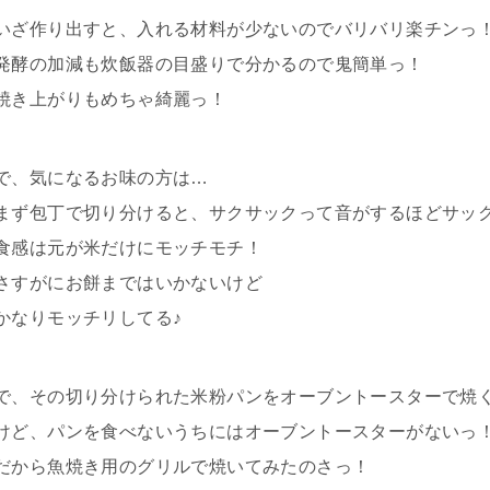
いざ作り出すと、入れる材料が少ないのでバリバリ楽チンっ
発酵の加減も炊飯器の目盛りで分かるので鬼簡単っ！
焼き上がりもめちゃ綺麗っ！
で、気になるお味の方は…
まず包丁で切り分けると、サクサックって音がするほどサッ
食感は元が米だけにモッチモチ！
さすがにお餅まではいかないけど
かなりモッチリしてる♪
で、その切り分けられた米粉パンをオーブントースターで焼
けど、パンを食べないうちにはオーブントースターがないっ
だから魚焼き用のグリルで焼いてみたのさっ！