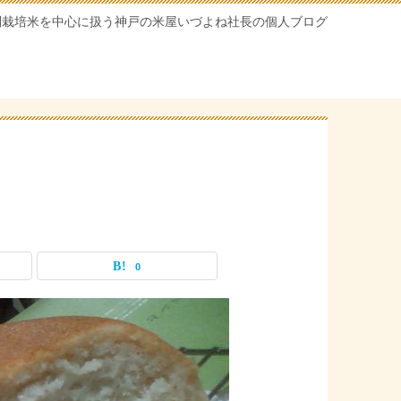
別栽培米を中心に扱う神戸の米屋いづよね社長の個人ブログ
0