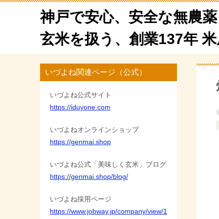
神戸で安心、安全な無農薬
玄米を扱う、創業137年 
いづよね関連ページ（公式）
いづよね公式サイト
https://iduyone.com
いづよねオンラインショップ
https://genmai.shop
いづよね公式「美味しく玄米」ブログ
https://genmai.shop/blog/
いづよね採用ページ
https://www.jobway.jp/company/view/1