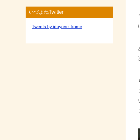
いづよねTwitter
Tweets by iduyone_kome