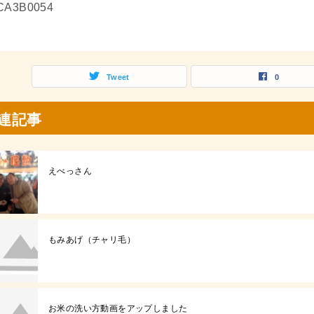
CA3B0054
Tweet
0
連記事
えべっさん
もみあげ（チャリ毛）
お米の洗い方動画をアップしました