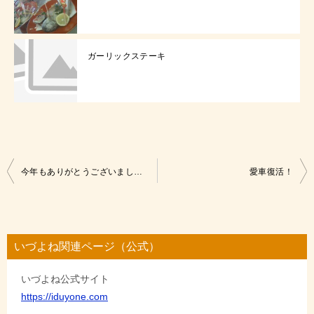
ガーリックステーキ
投
今年もありがとうございましたか？
愛車復活！
稿
ナ
ビ
いづよね関連ページ（公式）
ゲ
いづよね公式サイト
ー
https://iduyone.com
シ