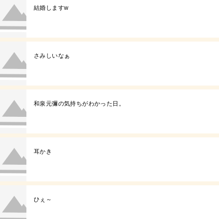
結婚しますw
さみしいなぁ
和泉元彌の気持ちがわかった日。
耳かき
ひぇ～