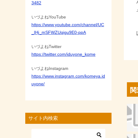
3482
いづよねYouTube
https://www.youtube.com/channel/UC
_IHj_mSFWZUqigu9E0-ppA
いづよねTwitter
https://twitter.com/iduyone_kome
いづよねInstagram
https://www.instagram.com/komeya.id
uyone/
関
サイト内検索