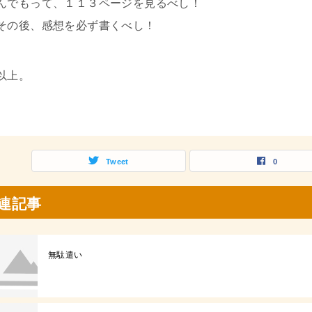
んでもって、１１３ページを見るべし！
その後、感想を必ず書くべし！
以上。
Tweet
0
連記事
無駄遣い