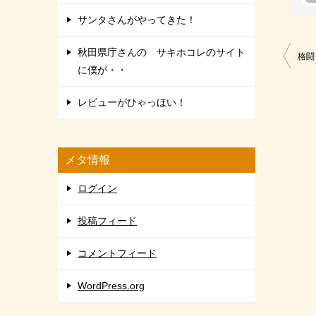
サンタさんがやってきた！
投
秋田県庁さんの サキホコレのサイト
格闘
に僕が・・
稿
ナ
レビューがひゃっほい！
ビ
ゲ
メタ情報
ー
シ
ログイン
ョ
投稿フィード
ン
コメントフィード
WordPress.org