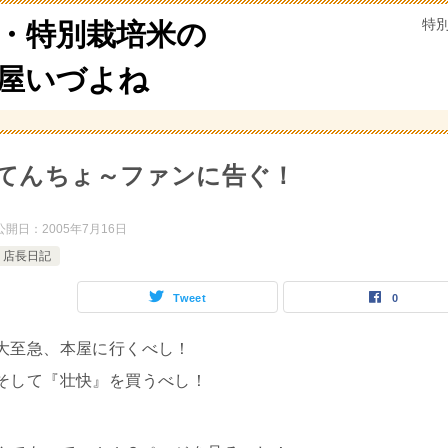
特
・特別栽培米の
米屋いづよね
てんちょ～ファンに告ぐ！
公開日：
2005年7月16日
店長日記
Tweet
0
大至急、本屋に行くべし！
そして『壮快』を買うべし！