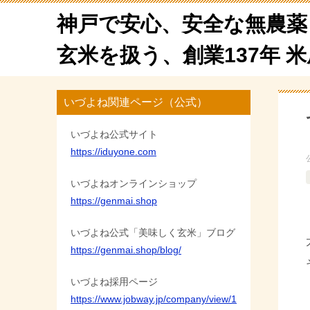
神戸で安心、安全な無農薬
玄米を扱う、創業137年 
いづよね関連ページ（公式）
いづよね公式サイト
https://iduyone.com
いづよねオンラインショップ
https://genmai.shop
いづよね公式「美味しく玄米」ブログ
https://genmai.shop/blog/
いづよね採用ページ
https://www.jobway.jp/company/view/1