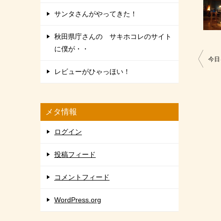
サンタさんがやってきた！
秋田県庁さんの サキホコレのサイト
に僕が・・
投
今日
レビューがひゃっほい！
稿
ナ
ビ
メタ情報
ゲ
ログイン
ー
シ
投稿フィード
ョ
コメントフィード
ン
WordPress.org