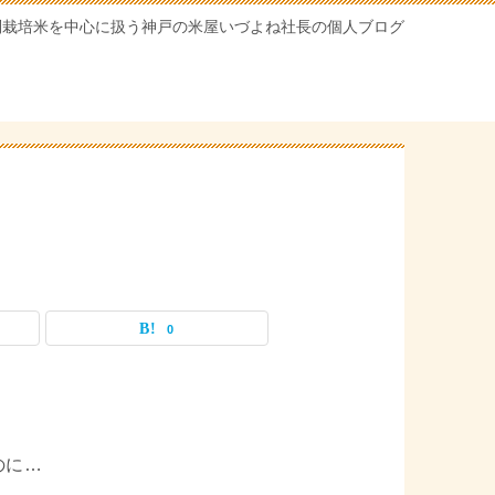
別栽培米を中心に扱う神戸の米屋いづよね社長の個人ブログ
0
のに…