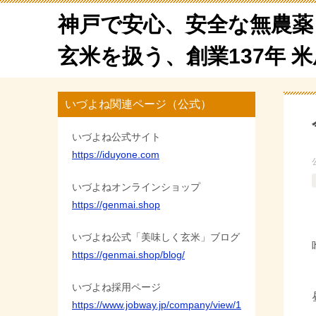
神戸で安心、安全な無農薬
玄米を扱う、創業137年 
いづよね関連ページ（公式）
いづよね公式サイト
https://iduyone.com
いづよねオンラインショップ
https://genmai.shop
いづよね公式「美味しく玄米」ブログ
https://genmai.shop/blog/
いづよね採用ページ
https://www.jobway.jp/company/view/1