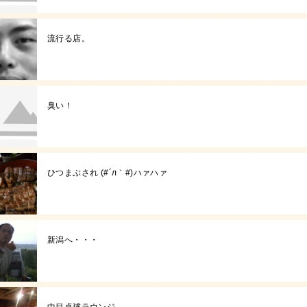
流行る店。
臭い！
ひつまぶされ (#´л｀#)ハァハァ
新潟へ・・・