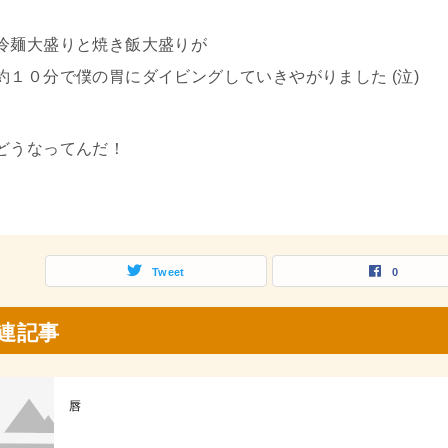
冷麺大盛りと焼き飯大盛りが
約１０分で僕の胃にダイビングしていきやがりました (泣)
どうなってんだ！
Tweet
0
連記事
唇