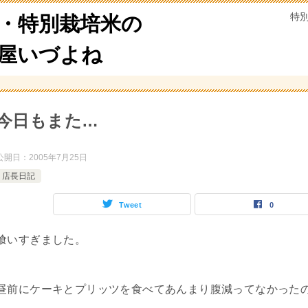
特
・特別栽培米の
米屋いづよね
今日もまた…
公開日：
2005年7月25日
店長日記
Tweet
0
喰いすぎました。
昼前にケーキとプリッツを食べてあんまり腹減ってなかった