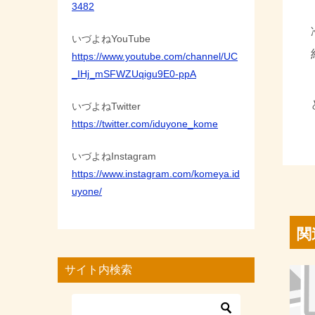
3482
いづよねYouTube
https://www.youtube.com/channel/UC
_IHj_mSFWZUqigu9E0-ppA
いづよねTwitter
https://twitter.com/iduyone_kome
いづよねInstagram
https://www.instagram.com/komeya.id
uyone/
関
サイト内検索