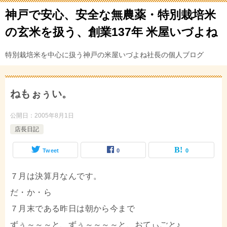
神戸で安心、安全な無農薬・特別栽培米
の玄米を扱う、創業137年 米屋いづよね
特別栽培米を中心に扱う神戸の米屋いづよね社長の個人ブログ
ねもぉぅい。
公開日：
2005年8月1日
店長日記
Tweet
0
0
７月は決算月なんです。
だ・か・ら
７月末である昨日は朝から今まで
ずぅ～～～と、ずぅ～～～～と、おてぃごと♪