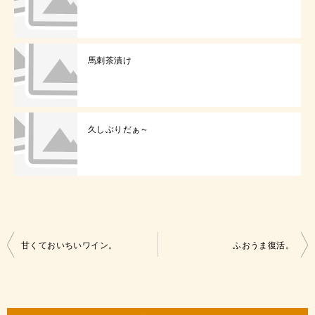
馬刺茶漬け
久しぶりだぁ～
投
甘くておいちいワイン。
ふおうま復活。
稿
ナ
ビ