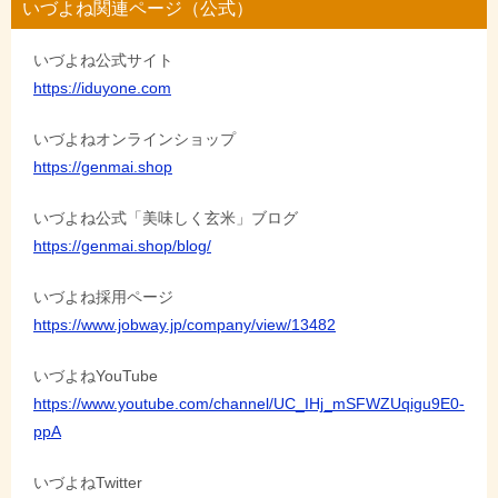
いづよね関連ページ（公式）
ゲ
いづよね公式サイト
ー
https://iduyone.com
シ
ョ
いづよねオンラインショップ
https://genmai.shop
ン
いづよね公式「美味しく玄米」ブログ
https://genmai.shop/blog/
いづよね採用ページ
https://www.jobway.jp/company/view/13482
いづよねYouTube
https://www.youtube.com/channel/UC_IHj_mSFWZUqigu9E0-
ppA
いづよねTwitter