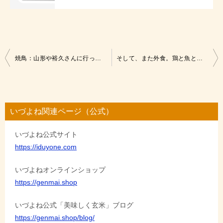
投
焼鳥：山形や裕久さんに行ってきたぜ！
そして、また外食。鶏と魚と野菜とMomiji
稿
ナ
ビ
いづよね関連ページ（公式）
ゲ
いづよね公式サイト
ー
https://iduyone.com
シ
ョ
いづよねオンラインショップ
https://genmai.shop
ン
いづよね公式「美味しく玄米」ブログ
https://genmai.shop/blog/