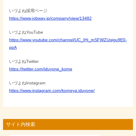
いづよね採用ページ
https://www.jobway.jp/company/view/13482
いづよねYouTube
https://www.youtube.com/channel/UC_IHj_mSFWZUqigu9E0-
ppA
いづよねTwitter
https://twitter.com/iduyone_kome
いづよねInstagram
https://www.instagram.com/komeya.iduyone/
サイト内検索