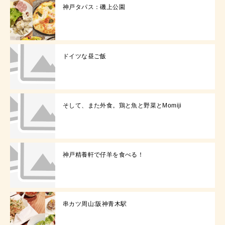
神戸タパス：磯上公園
ドイツな昼ご飯
そして、また外食。鶏と魚と野菜とMomiji
神戸精養軒で仔羊を食べる！
串カツ周山:阪神青木駅