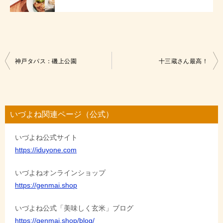
投
神戸タパス：磯上公園
十三蔵さん最高！
稿
ナ
ビ
いづよね関連ページ（公式）
ゲ
いづよね公式サイト
ー
https://iduyone.com
シ
ョ
いづよねオンラインショップ
https://genmai.shop
ン
いづよね公式「美味しく玄米」ブログ
https://genmai.shop/blog/