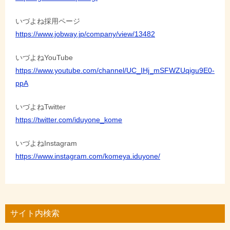
いづよね採用ページ
https://www.jobway.jp/company/view/13482
いづよねYouTube
https://www.youtube.com/channel/UC_IHj_mSFWZUqigu9E0-
ppA
いづよねTwitter
https://twitter.com/iduyone_kome
いづよねInstagram
https://www.instagram.com/komeya.iduyone/
サイト内検索