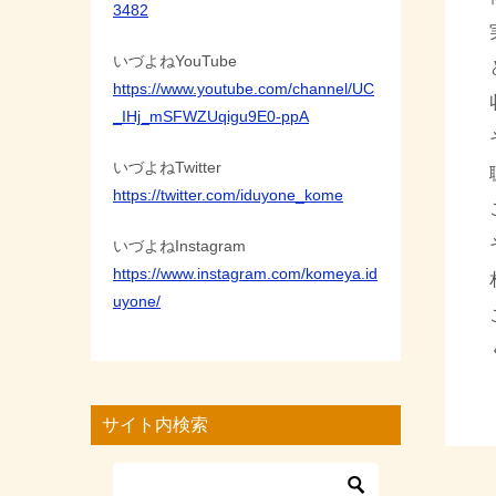
3482
いづよねYouTube
https://www.youtube.com/channel/UC
_IHj_mSFWZUqigu9E0-ppA
いづよねTwitter
https://twitter.com/iduyone_kome
いづよねInstagram
https://www.instagram.com/komeya.id
uyone/
サイト内検索