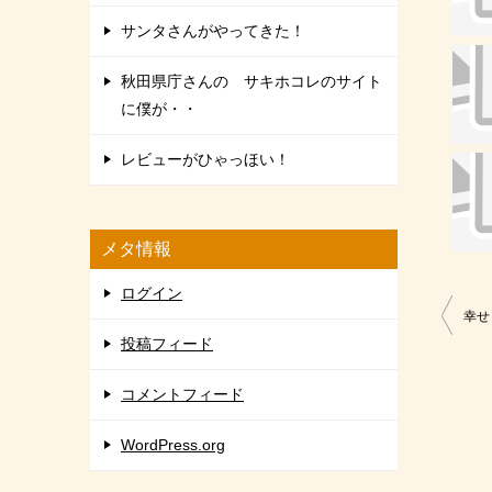
サンタさんがやってきた！
秋田県庁さんの サキホコレのサイト
に僕が・・
レビューがひゃっほい！
メタ情報
ログイン
投
幸せ
投稿フィード
稿
ナ
コメントフィード
ビ
WordPress.org
ゲ
ー