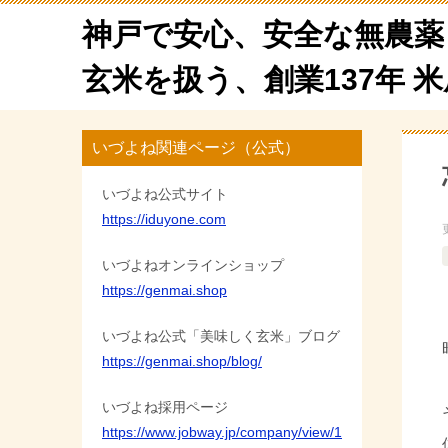
神戸で安心、安全な無農薬
玄米を扱う、創業137年 
いづよね関連ページ（公式）
いづよね公式サイト
https://iduyone.com
いづよねオンラインショップ
https://genmai.shop
いづよね公式「美味しく玄米」ブログ
https://genmai.shop/blog/
いづよね採用ページ
https://www.jobway.jp/company/view/1