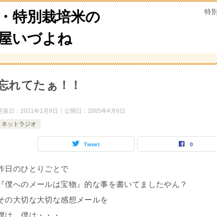
特
・特別栽培米の
米屋いづよね
忘れてたぁ！！
更新日：
2021年1月9日
公開日：
2005年4月6日
ネットラジオ
Tweet
0
昨日のひとりごとで
『僕へのメールは宝物』的な事を書いてましたやん？
その大切な大切な感想メールを
僕は、僕は・・・