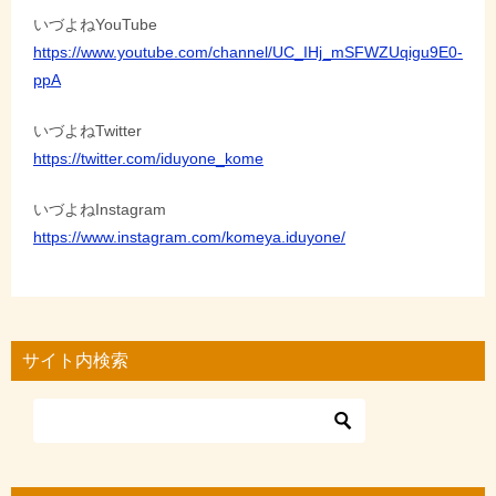
いづよねYouTube
https://www.youtube.com/channel/UC_IHj_mSFWZUqigu9E0-
ppA
いづよねTwitter
https://twitter.com/iduyone_kome
いづよねInstagram
https://www.instagram.com/komeya.iduyone/
サイト内検索