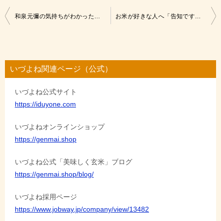
投
和泉元彌の気持ちがわかった日。
お米が好きな人へ「告知ですぅ」
稿
ナ
ビ
いづよね関連ページ（公式）
ゲ
いづよね公式サイト
ー
https://iduyone.com
シ
ョ
いづよねオンラインショップ
https://genmai.shop
ン
いづよね公式「美味しく玄米」ブログ
https://genmai.shop/blog/
いづよね採用ページ
https://www.jobway.jp/company/view/13482