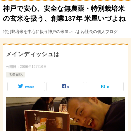
神戸で安心、安全な無農薬・特別栽培米
の玄米を扱う、創業137年 米屋いづよね
特別栽培米を中心に扱う神戸の米屋いづよね社長の個人ブログ
メインディッシュは
公開日：
2006年12月16日
店長日記
Tweet
0
0