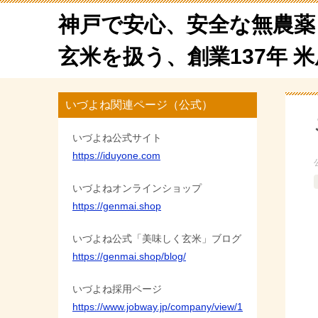
神戸で安心、安全な無農薬
玄米を扱う、創業137年 
いづよね関連ページ（公式）
いづよね公式サイト
https://iduyone.com
いづよねオンラインショップ
https://genmai.shop
いづよね公式「美味しく玄米」ブログ
https://genmai.shop/blog/
いづよね採用ページ
https://www.jobway.jp/company/view/1