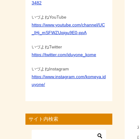
3482
いづよねYouTube
https://www.youtube.com/channel/UC
_IHj_mSFWZUqigu9E0-ppA
いづよねTwitter
https://twitter.com/iduyone_kome
いづよねInstagram
https://www.instagram.com/komeya.id
uyone/
サイト内検索