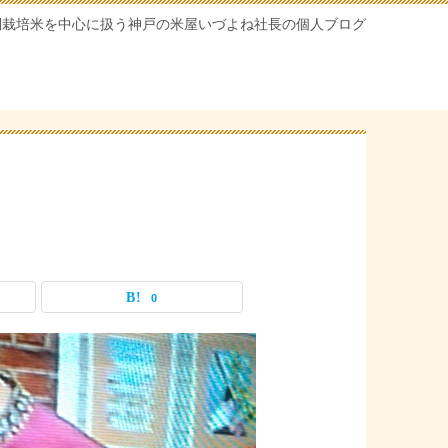
別栽培米を中心に扱う神戸の米屋いづよね社長の個人ブログ
0