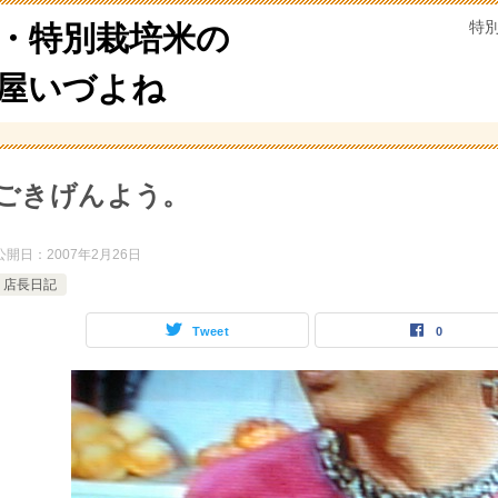
特
・特別栽培米の
米屋いづよね
ごきげんよう。
公開日：
2007年2月26日
店長日記
Tweet
0