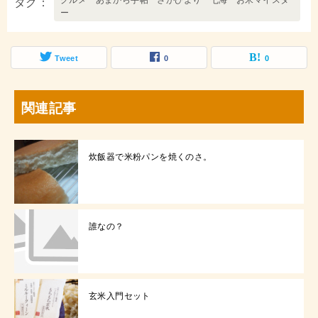
グルメ あまから手帖 さがびより 七海 お米マイスタ
タグ
ー
Tweet
0
0
関連記事
炊飯器で米粉パンを焼くのさ。
誰なの？
玄米入門セット