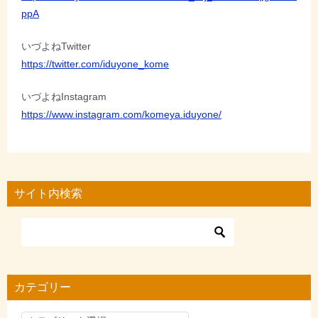
ppA
いづよねTwitter
https://twitter.com/iduyone_kome
いづよねInstagram
https://www.instagram.com/komeya.iduyone/
サイト内検索
カテゴリー