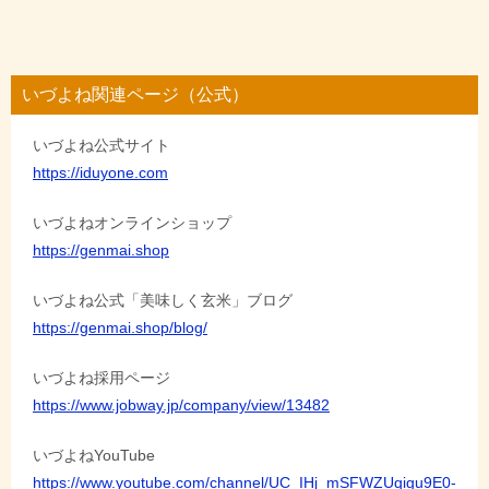
稿
ナ
ビ
いづよね関連ページ（公式）
ゲ
いづよね公式サイト
ー
https://iduyone.com
シ
ョ
いづよねオンラインショップ
https://genmai.shop
ン
いづよね公式「美味しく玄米」ブログ
https://genmai.shop/blog/
いづよね採用ページ
https://www.jobway.jp/company/view/13482
いづよねYouTube
https://www.youtube.com/channel/UC_IHj_mSFWZUqigu9E0-