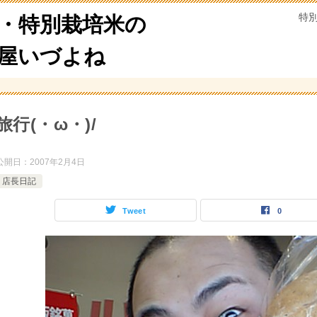
特
・特別栽培米の
米屋いづよね
旅行(・ω・)/
公開日：
2007年2月4日
店長日記
Tweet
0