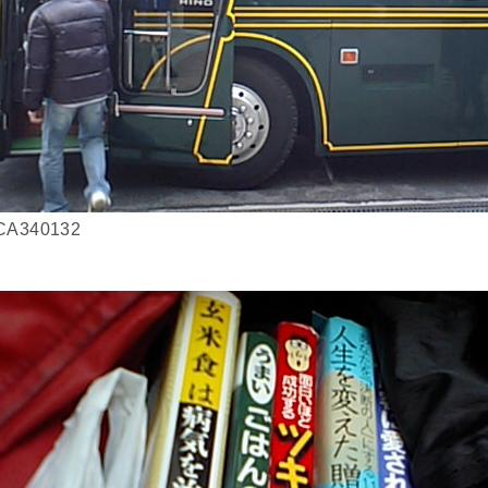
CA340132