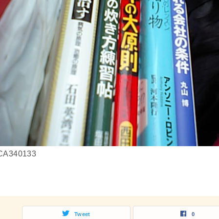
CA340133
Tweet
0