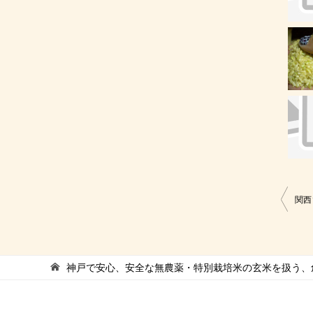
投
関西
稿
ナ
ビ
神戸で安心、安全な無農薬・特別栽培米の玄米を扱う、創
ゲ
ー