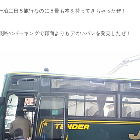
一泊二日５旅行なのに５冊も本を持ってきちゃったぜ！
淡路のパーキングで顔面よりもデカいパンを発見したぜ！