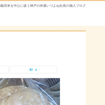
別栽培米を中心に扱う神戸の米屋いづよね社長の個人ブログ
0