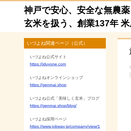
神戸で安心、安全な無農薬
玄米を扱う、創業137年 
いづよね関連ページ（公式）
いづよね公式サイト
https://iduyone.com
いづよねオンラインショップ
https://genmai.shop
いづよね公式「美味しく玄米」ブログ
https://genmai.shop/blog/
いづよね採用ページ
https://www.jobway.jp/company/view/1