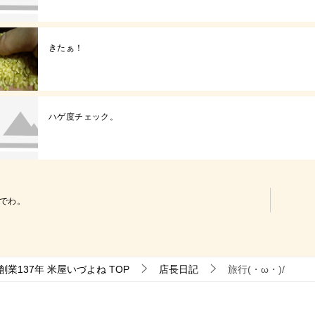
きたぁ！
ハゲ度チェック。
でわ。
業137年 米屋いづよね
TOP
店長日記
旅行(・ω・)/