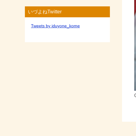
いづよねTwitter
Tweets by iduyone_kome