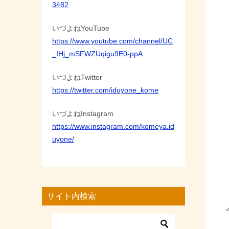
3482
いづよねYouTube
https://www.youtube.com/channel/UC
_IHj_mSFWZUqigu9E0-ppA
いづよねTwitter
https://twitter.com/iduyone_kome
いづよねInstagram
https://www.instagram.com/komeya.id
uyone/
サイト内検索