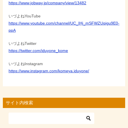
https://www.jobway.jp/company/view/13482
いづよねYouTube
https://www.youtube.com/channel/UC_IHj_mSFWZUqigu9E0-
ppA
いづよねTwitter
https://twitter.com/iduyone_kome
いづよねInstagram
https://www.instagram.com/komeya.iduyone/
サイト内検索