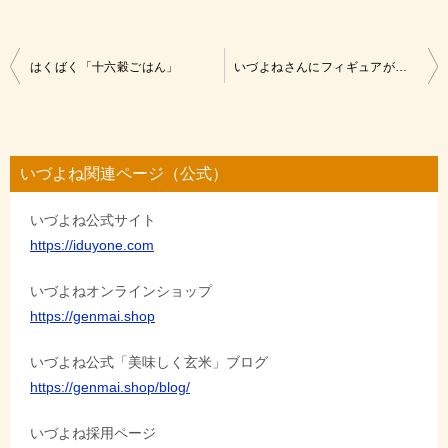
投
はくばく「十六穀ごはん」
いづよねさんにフィギュアが登場！
稿
ナ
ビ
いづよね関連ページ（公式）
ゲ
いづよね公式サイト
ー
https://iduyone.com
シ
ョ
いづよねオンラインショップ
https://genmai.shop
ン
いづよね公式「美味しく玄米」ブログ
https://genmai.shop/blog/
いづよね採用ページ