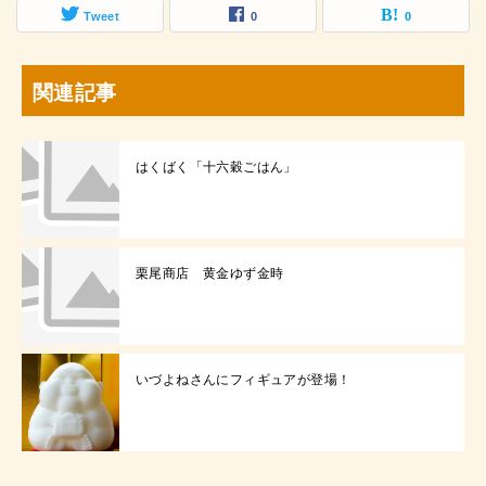
Tweet
0
0
関連記事
はくばく「十六穀ごはん」
栗尾商店 黄金ゆず金時
いづよねさんにフィギュアが登場！