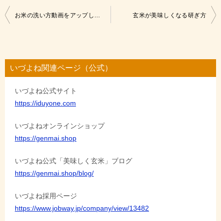
投
お米の洗い方動画をアップしました
玄米が美味しくなる研ぎ方
稿
ナ
ビ
いづよね関連ページ（公式）
ゲ
いづよね公式サイト
ー
https://iduyone.com
シ
ョ
いづよねオンラインショップ
https://genmai.shop
ン
いづよね公式「美味しく玄米」ブログ
https://genmai.shop/blog/
いづよね採用ページ
https://www.jobway.jp/company/view/13482