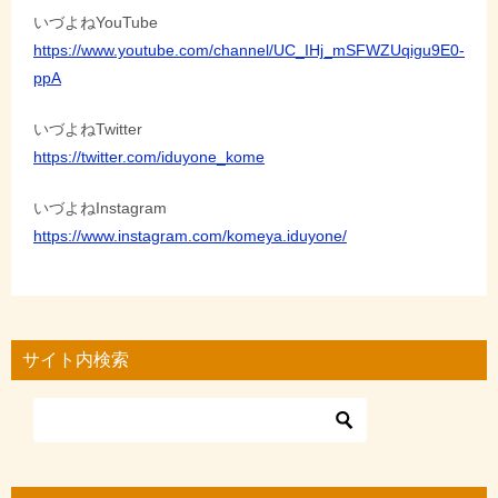
いづよねYouTube
https://www.youtube.com/channel/UC_IHj_mSFWZUqigu9E0-
ppA
いづよねTwitter
https://twitter.com/iduyone_kome
いづよねInstagram
https://www.instagram.com/komeya.iduyone/
サイト内検索