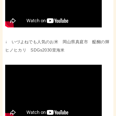
↓ いづよねでも人気のお米 岡山県真庭市 醍醐の輝
ヒノヒカリ SDGs2030里海米