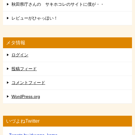
秋田県庁さんの サキホコレのサイトに僕が・・
レビューがひゃっほい！
メタ情報
ログイン
投稿フィード
コメントフィード
WordPress.org
いづよねTwitter
Tweets by iduyone_kome