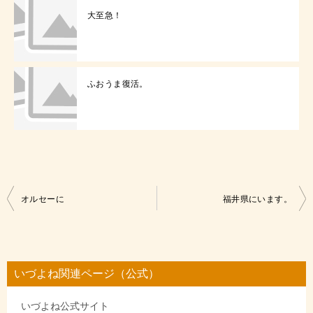
大至急！
ふおうま復活。
投
オルセーに
福井県にいます。
稿
ナ
ビ
いづよね関連ページ（公式）
ゲ
いづよね公式サイト
ー