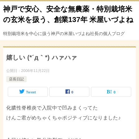
神戸で安心、安全な無農薬・特別栽培米
の玄米を扱う、創業137年 米屋いづよね
特別栽培米を中心に扱う神戸の米屋いづよね社長の個人ブログ
嬉しい (*´д｀*) ハァハァ
公開日：
2006年11月22日
店長日記
Tweet
0
0
化膿性脊椎炎で入院中で凹みまくってた
けんご君がめちゃくちゃポジティブになりました♪