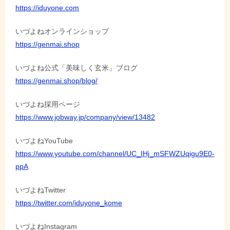
https://iduyone.com
シ
ョ
いづよねオンラインショップ
https://genmai.shop
ン
いづよね公式「美味しく玄米」ブログ
https://genmai.shop/blog/
いづよね採用ページ
https://www.jobway.jp/company/view/13482
いづよねYouTube
https://www.youtube.com/channel/UC_IHj_mSFWZUqigu9E0-
ppA
いづよねTwitter
https://twitter.com/iduyone_kome
いづよねInstagram