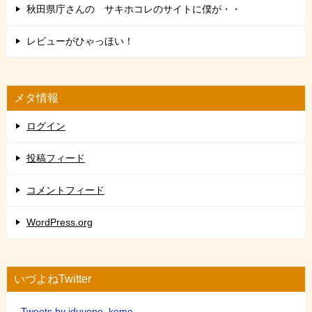
秋田県庁さんの サキホコレのサイトに僕が・・
レビューがひゃっほい！
メタ情報
ログイン
投稿フィード
コメントフィード
WordPress.org
いづよねTwitter
Tweets by iduyone_kome