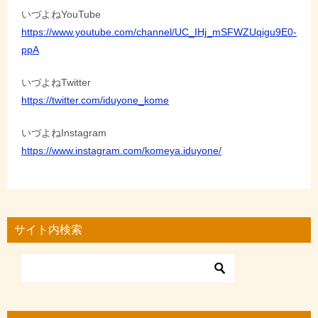
いづよねYouTube
https://www.youtube.com/channel/UC_IHj_mSFWZUqigu9E0-
ppA
いづよねTwitter
https://twitter.com/iduyone_kome
いづよねInstagram
https://www.instagram.com/komeya.iduyone/
サイト内検索