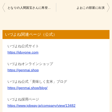
投
となりの人間国宝さんに再登場！
よおこの部屋に出演
稿
ナ
ビ
いづよね関連ページ（公式）
ゲ
いづよね公式サイト
ー
https://iduyone.com
シ
ョ
いづよねオンラインショップ
https://genmai.shop
ン
いづよね公式「美味しく玄米」ブログ
https://genmai.shop/blog/
いづよね採用ページ
https://www.jobway.jp/company/view/13482