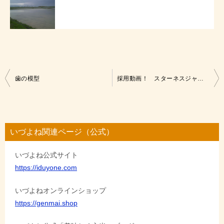
投
歯の模型
採用動画！ スターネスジャパンさんとコラボ！
稿
ナ
ビ
いづよね関連ページ（公式）
ゲ
いづよね公式サイト
ー
https://iduyone.com
シ
ョ
いづよねオンラインショップ
https://genmai.shop
ン