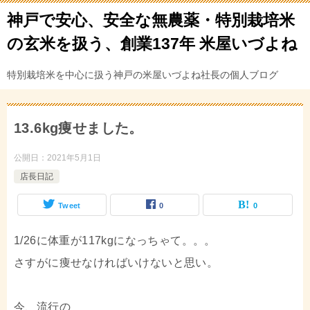
神戸で安心、安全な無農薬・特別栽培米
の玄米を扱う、創業137年 米屋いづよね
特別栽培米を中心に扱う神戸の米屋いづよね社長の個人ブログ
13.6kg痩せました。
公開日：
2021年5月1日
店長日記
Tweet
0
0
1/26に体重が117kgになっちゃて。。。
さすがに痩せなければいけないと思い。
今、流行の