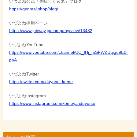
いづよね公式「美味しく玄米」ブログ
https://genmai.shop/blog/
いづよね採用ページ
https://www.jobway.jp/company/view/13482
いづよねYouTube
https://www.youtube.com/channel/UC_IHj_mSFWZUqigu9E0-
ppA
いづよねTwitter
https://twitter.com/iduyone_kome
いづよねInstagram
https://www.instagram.com/komeya.iduyone/