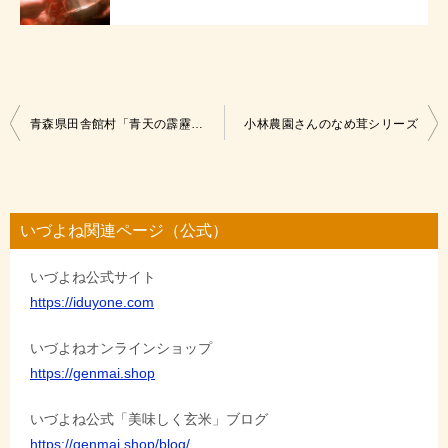
投
青森県田舎館村「青天の霹靂」産地訪問
小林農園さんのなめ茸シリーズ
稿
ナ
ビ
いづよね関連ページ（公式）
ゲ
いづよね公式サイト
ー
https://iduyone.com
シ
ョ
いづよねオンラインショップ
https://genmai.shop
ン
いづよね公式「美味しく玄米」ブログ
https://genmai.shop/blog/