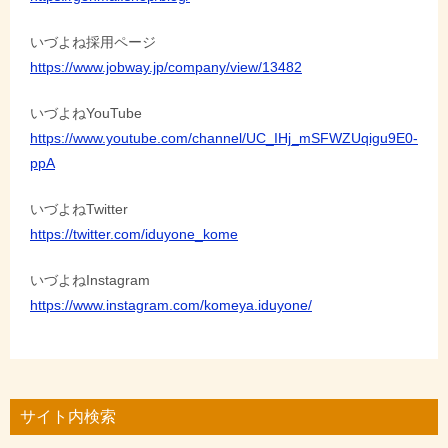
いづよね採用ページ
https://www.jobway.jp/company/view/13482
いづよねYouTube
https://www.youtube.com/channel/UC_IHj_mSFWZUqigu9E0-
ppA
いづよねTwitter
https://twitter.com/iduyone_kome
いづよねInstagram
https://www.instagram.com/komeya.iduyone/
サイト内検索