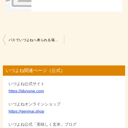
投
バスでいづよねへ来られる場合は・・・
稿
ナ
ビ
いづよね関連ページ（公式）
ゲ
いづよね公式サイト
ー
https://iduyone.com
シ
ョ
いづよねオンラインショップ
https://genmai.shop
ン
いづよね公式「美味しく玄米」ブログ