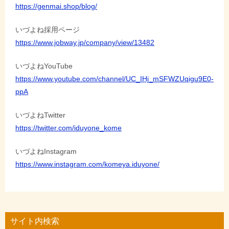
https://genmai.shop/blog/
いづよね採用ページ
https://www.jobway.jp/company/view/13482
いづよねYouTube
https://www.youtube.com/channel/UC_IHj_mSFWZUqigu9E0-
ppA
いづよねTwitter
https://twitter.com/iduyone_kome
いづよねInstagram
https://www.instagram.com/komeya.iduyone/
サイト内検索