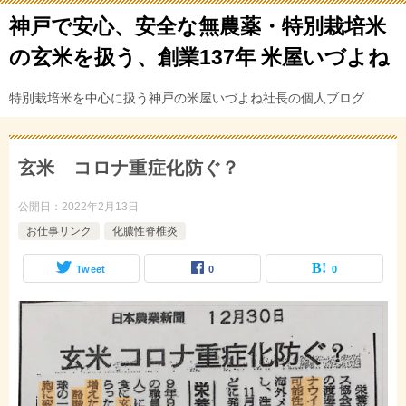
神戸で安心、安全な無農薬・特別栽培米
の玄米を扱う、創業137年 米屋いづよね
特別栽培米を中心に扱う神戸の米屋いづよね社長の個人ブログ
玄米 コロナ重症化防ぐ？
公開日：
2022年2月13日
お仕事リンク
化膿性脊椎炎
Tweet
0
0