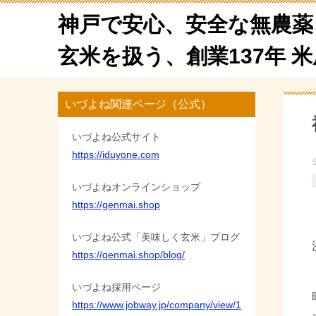
神戸で安心、安全な無農薬
玄米を扱う、創業137年 
いづよね関連ページ（公式）
いづよね公式サイト
https://iduyone.com
いづよねオンラインショップ
https://genmai.shop
いづよね公式「美味しく玄米」ブログ
https://genmai.shop/blog/
いづよね採用ページ
https://www.jobway.jp/company/view/1