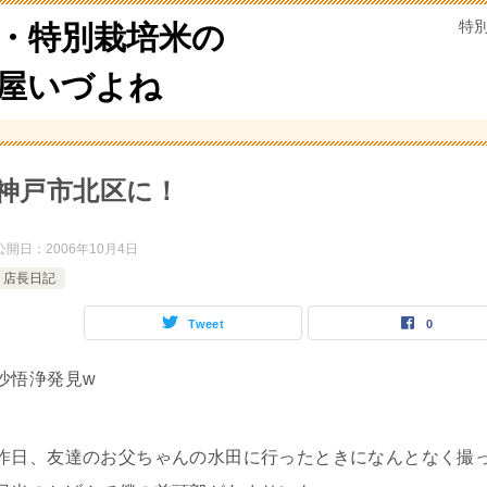
特
・特別栽培米の
米屋いづよね
神戸市北区に！
公開日：
2006年10月4日
店長日記
Tweet
0
沙悟浄発見w
昨日、友達のお父ちゃんの水田に行ったときになんとなく撮