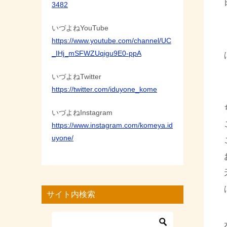
3482
いづよねYouTube
https://www.youtube.com/channel/UC
_IHj_mSFWZUqigu9E0-ppA
いづよねTwitter
https://twitter.com/iduyone_kome
いづよねInstagram
https://www.instagram.com/komeya.id
uyone/
サイト内検索