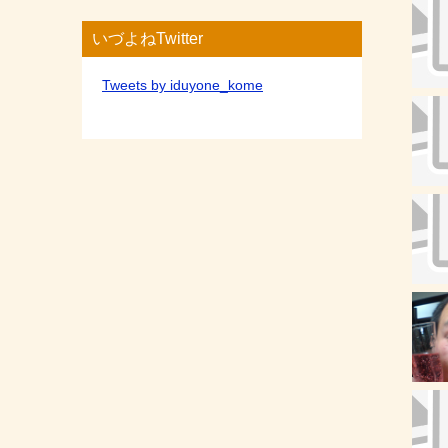
いづよねTwitter
Tweets by iduyone_kome