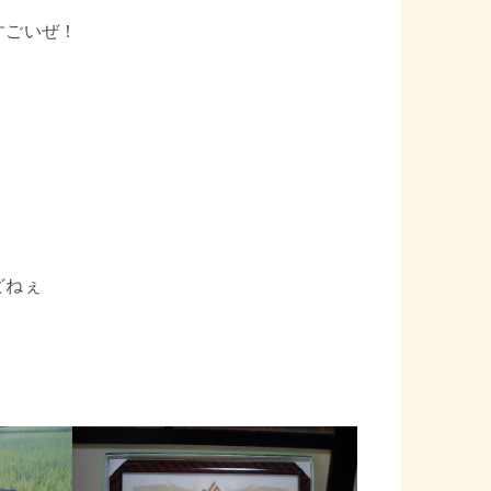
すごいぜ！
どねぇ