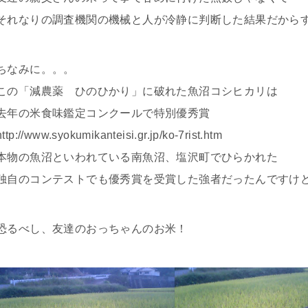
それなりの調査機関の機械と人が冷静に判断した結果だから
ちなみに。。。
この「減農薬 ひのひかり」に破れた魚沼コシヒカリは
去年の米食味鑑定コンクールで特別優秀賞
http://www.syokumikanteisi.gr.jp/ko-7rist.htm
本物の魚沼といわれている南魚沼、塩沢町でひらかれた
独自のコンテストでも優秀賞を受賞した強者だったんですけ
恐るべし、友達のおっちゃんのお米！