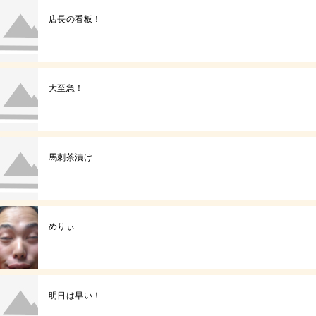
店長の看板！
大至急！
馬刺茶漬け
めりぃ
明日は早い！