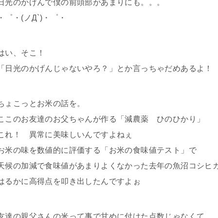
日光のかげんで僕の前頭部があまりにも。。。
・゜・(ノД`)・゜・
はい、そこ！
「日光のかげんじゃないやろ？」とか言っちゃだめあるよ！
ちょこっとお米の話を。
ここのお友達のお父ちゃんが作る「減農薬 ひのひかり」
これ！ 異常に美味しいんですよねぇ
お米の味を数値的に評価する「お米の食味値テスト」で
天候の加減で食味値があまりよくなかった去年の魚沼コシヒ
はるかに高得点を叩き出したんですよぉ
友達の親父さんの米って事で甘めに付けた点数じゃなくて