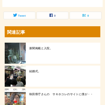
Tweet
0
0
関連記事
新聞掲載と入院。
結婚式。
秋田県庁さんの サキホコレのサイトに僕が・・