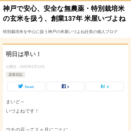
神戸で安心、安全な無農薬・特別栽培米
の玄米を扱う、創業137年 米屋いづよね
特別栽培米を中心に扱う神戸の米屋いづよね社長の個人ブログ
明日は早い！
公開日：
2002年2月12日
店長日記
Tweet
0
0
まいど～
いづよねです！
ウチの店って２ヶ月にごとに