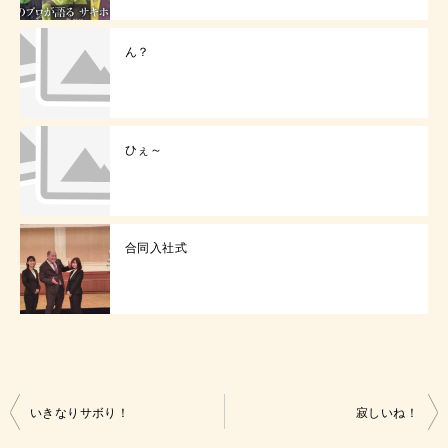
ん？
ひぇ～
合同入社式
投
いきなりサボり！
寂しいね！
稿