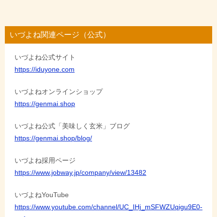
ナ
ビ
いづよね関連ページ（公式）
ゲ
いづよね公式サイト
ー
https://iduyone.com
シ
ョ
いづよねオンラインショップ
https://genmai.shop
ン
いづよね公式「美味しく玄米」ブログ
https://genmai.shop/blog/
いづよね採用ページ
https://www.jobway.jp/company/view/13482
いづよねYouTube
https://www.youtube.com/channel/UC_IHj_mSFWZUqigu9E0-