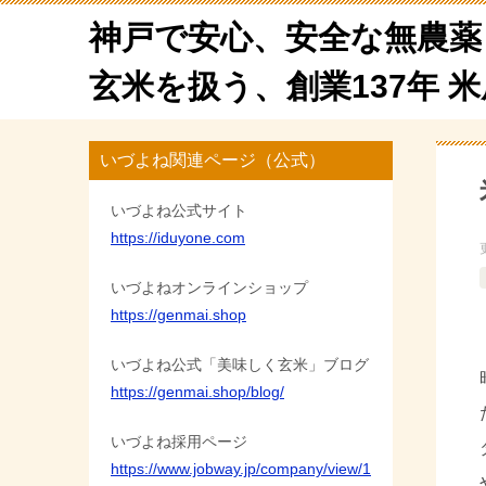
神戸で安心、安全な無農薬
玄米を扱う、創業137年 
いづよね関連ページ（公式）
いづよね公式サイト
https://iduyone.com
いづよねオンラインショップ
https://genmai.shop
いづよね公式「美味しく玄米」ブログ
https://genmai.shop/blog/
いづよね採用ページ
https://www.jobway.jp/company/view/1