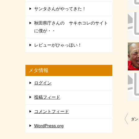
サンタさんがやってきた！
秋田県庁さんの サキホコレのサイト
に僕が・・
レビューがひゃっほい！
メタ情報
ログイン
投稿フィード
コメントフィード
投
ダン
WordPress.org
稿
ナ