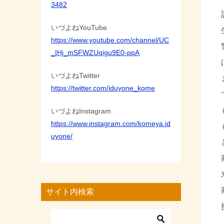
3482
いづよねYouTube
https://www.youtube.com/channel/UC
_IHj_mSFWZUqigu9E0-ppA
いづよねTwitter
https://twitter.com/iduyone_kome
いづよねInstagram
https://www.instagram.com/komeya.id
uyone/
サイト内検索