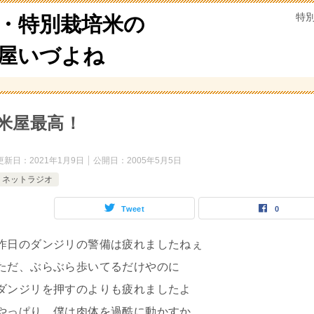
特
・特別栽培米の
米屋いづよね
米屋最高！
更新日：
2021年1月9日
公開日：
2005年5月5日
ネットラジオ
Tweet
0
昨日のダンジリの警備は疲れましたねぇ
ただ、ぶらぶら歩いてるだけやのに
ダンジリを押すのよりも疲れましたよ
やっぱり、僕は肉体を過酷に動かすか