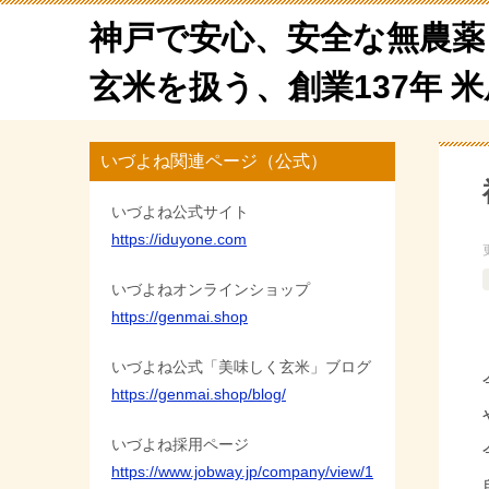
神戸で安心、安全な無農薬
玄米を扱う、創業137年 
いづよね関連ページ（公式）
いづよね公式サイト
https://iduyone.com
いづよねオンラインショップ
https://genmai.shop
いづよね公式「美味しく玄米」ブログ
https://genmai.shop/blog/
いづよね採用ページ
https://www.jobway.jp/company/view/1