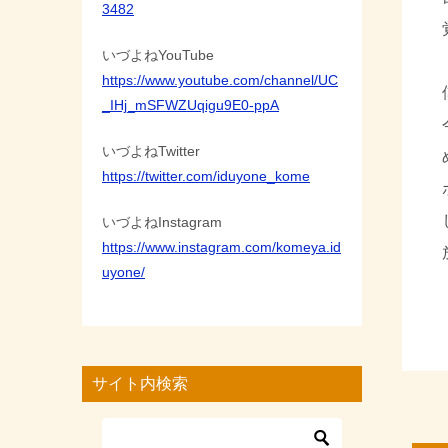
3482
いづよねYouTube
https://www.youtube.com/channel/UC
_IHj_mSFWZUqigu9E0-ppA
いづよねTwitter
https://twitter.com/iduyone_kome
いづよねInstagram
https://www.instagram.com/komeya.id
uyone/
サイト内検索