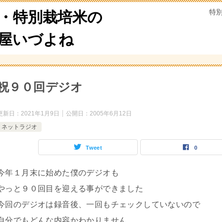
特
・特別栽培米の
米屋いづよね
祝９０回デジオ
更新日：
2021年1月9日
公開日：
2005年6月12日
ネットラジオ
Tweet
0
今年１月末に始めた僕のデジオも
やっと９０回目を迎える事ができました
今回のデジオは録音後、一回もチェックしていないので
自分でもどんな内容かわかりません