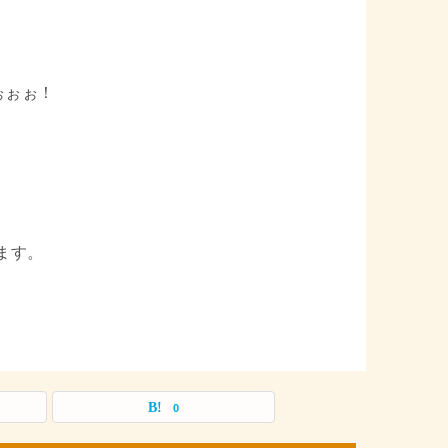
ぉぉぉ！
ます。
0