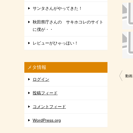
サンタさんがやってきた！
秋田県庁さんの サキホコレのサイト
に僕が・・
レビューがひゃっほい！
メタ情報
投
動画
ログイン
稿
投稿フィード
ナ
ビ
コメントフィード
ゲ
WordPress.org
ー
シ