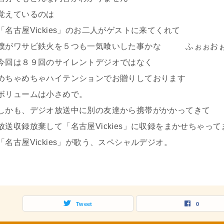
覚えているのは
「名古屋Vickies」のお二人がゲストに来てくれて
僕がワサビ鉄火を５つも一気喰いした事かな ふぉぉお
今回は８９回のサイレントデジオではなく
めちゃめちゃハイテンションでお贈りしております
ボリュームは小さめで。
しかも、デジオ放送中に別の友達から携帯がかかってきて
放送収録放棄して「名古屋Vickies」に収録をまかせちゃって
「名古屋Vickies」が歌う、スペシャルデジオ。
Tweet
0