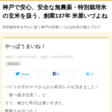
神戸で安心、安全な無農薬・特別栽培米
の玄米を扱う、創業137年 米屋いづよね
特別栽培米を中心に扱う神戸の米屋いづよね社長の個人ブログ
やっぱうまいね！
更新日：
2021年1月9日
公開日：
2002年2月25日
店長日記
Tweet
0
0
バイトの子のママさんから昨日レスを頂きました！
「食べ過ぎ注意！」と
そう、確かに昨日は食いすぎた
晩飯もおやつも！