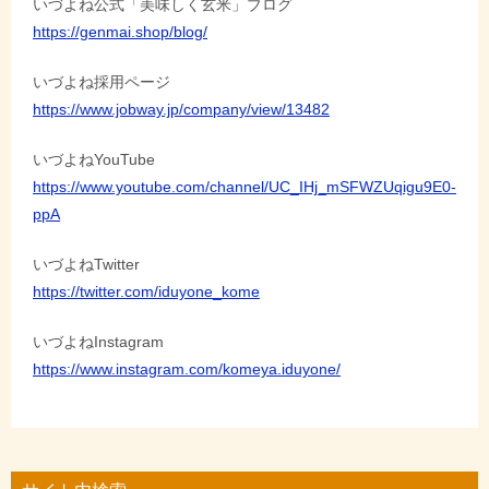
いづよね公式「美味しく玄米」ブログ
https://genmai.shop/blog/
いづよね採用ページ
https://www.jobway.jp/company/view/13482
いづよねYouTube
https://www.youtube.com/channel/UC_IHj_mSFWZUqigu9E0-
ppA
いづよねTwitter
https://twitter.com/iduyone_kome
いづよねInstagram
https://www.instagram.com/komeya.iduyone/