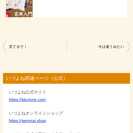
投
見てるで！
今は違うみたい
稿
ナ
ビ
いづよね関連ページ（公式）
ゲ
いづよね公式サイト
ー
https://iduyone.com
シ
ョ
いづよねオンラインショップ
https://genmai.shop
ン