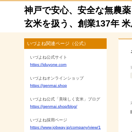
神戸で安心、安全な無農薬
玄米を扱う、創業137年 
いづよね関連ページ（公式）
いづよね公式サイト
https://iduyone.com
いづよねオンラインショップ
https://genmai.shop
いづよね公式「美味しく玄米」ブログ
https://genmai.shop/blog/
いづよね採用ページ
https://www.jobway.jp/company/view/1