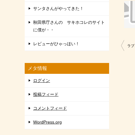
サンタさんがやってきた！
秋田県庁さんの サキホコレのサイト
に僕が・・
レビューがひゃっほい！
投
ラブ
稿
ナ
メタ情報
ビ
ログイン
ゲ
ー
投稿フィード
シ
コメントフィード
ョ
ン
WordPress.org