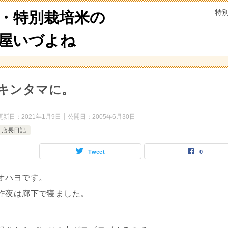
特
・特別栽培米の
米屋いづよね
キンタマに。
更新日：
2021年1月9日
公開日：
2005年6月30日
店長日記
Tweet
0
オハヨです。
昨夜は廊下で寝ました。