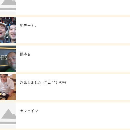
初デート。
熊本ぉ
浮気しました（*´Д｀*）ﾊｧﾊｧ
カフェイン