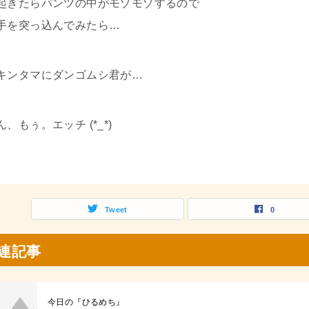
起きたらパンツの中がモゾモゾするので
手を突っ込んでみたら…
キンタマにダンゴムシ君が…
ん、もぅ。エッチ (*_*)
Tweet
0
連記事
今日の『ひるめち』