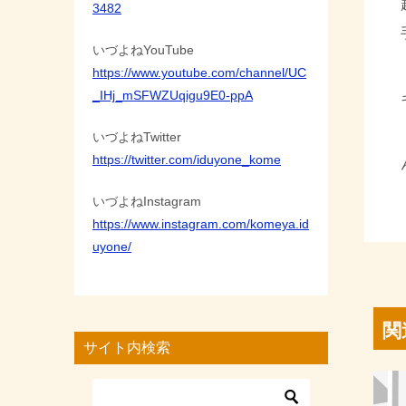
3482
いづよねYouTube
https://www.youtube.com/channel/UC
_IHj_mSFWZUqigu9E0-ppA
いづよねTwitter
https://twitter.com/iduyone_kome
いづよねInstagram
https://www.instagram.com/komeya.id
uyone/
関
サイト内検索