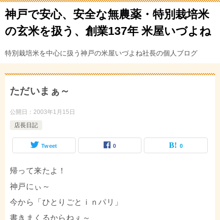
神戸で安心、安全な無農薬・特別栽培米
の玄米を扱う、創業137年 米屋いづよね
特別栽培米を中心に扱う神戸の米屋いづよね社長の個人ブログ
ただいまぁ～
公開日：
2003年1月15日
店長日記
Tweet
0
0
帰って来たよ！
神戸にぃ～
今から「ひとりごとｉｎパリ」
書きまくるからねぇ～