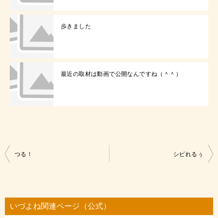
歩きました
最近の取材は動画で公開なんですね（＾＾）
投
つる！
シビれるぅ
稿
ナ
ビ
いづよね関連ページ（公式）
ゲ