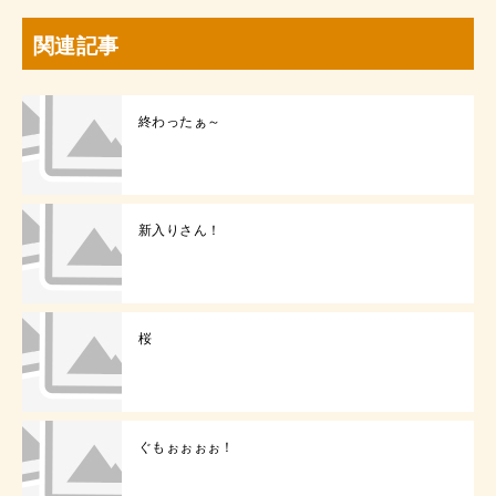
関連記事
終わったぁ～
新入りさん！
桜
ぐもぉぉぉぉ！