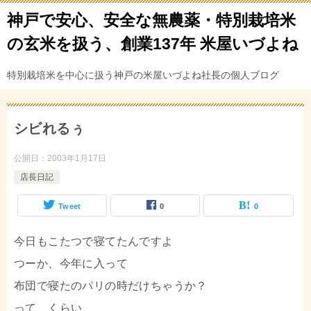
神戸で安心、安全な無農薬・特別栽培米
の玄米を扱う、創業137年 米屋いづよね
特別栽培米を中心に扱う神戸の米屋いづよね社長の個人ブログ
シビれるぅ
公開日：
2003年1月17日
店長日記
Tweet
0
0
今日もこたつで寝てたんですよ
つーか、今年に入って
布団で寝たのパリの時だけちゃうか？
って、くらい