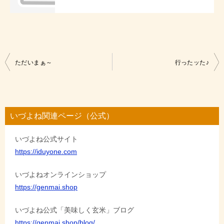
投
ただいまぁ～
行ったッた♪
稿
ナ
ビ
いづよね関連ページ（公式）
ゲ
いづよね公式サイト
ー
https://iduyone.com
シ
ョ
いづよねオンラインショップ
https://genmai.shop
ン
いづよね公式「美味しく玄米」ブログ
https://genmai.shop/blog/