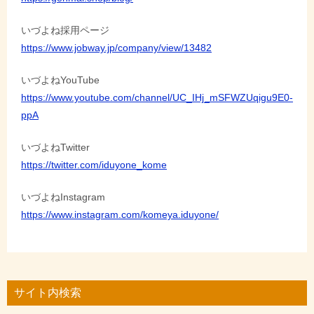
いづよね採用ページ
https://www.jobway.jp/company/view/13482
いづよねYouTube
https://www.youtube.com/channel/UC_IHj_mSFWZUqigu9E0-
ppA
いづよねTwitter
https://twitter.com/iduyone_kome
いづよねInstagram
https://www.instagram.com/komeya.iduyone/
サイト内検索