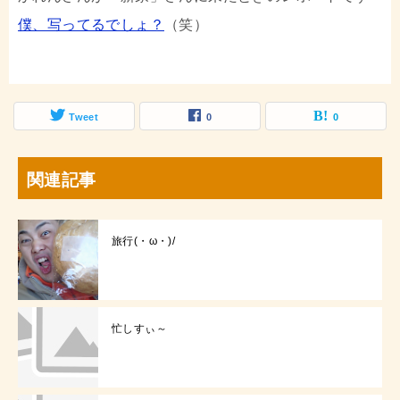
僕、写ってるでしょ？
（笑）
Tweet
0
0
関連記事
旅行(・ω・)/
忙しすぃ～