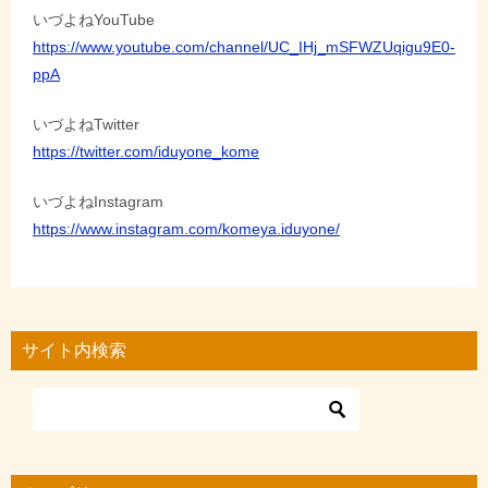
いづよねYouTube
https://www.youtube.com/channel/UC_IHj_mSFWZUqigu9E0-
ppA
いづよねTwitter
https://twitter.com/iduyone_kome
いづよねInstagram
https://www.instagram.com/komeya.iduyone/
サイト内検索