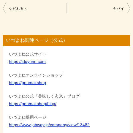
投
シビれるぅ
ヤバイ
稿
ナ
ビ
いづよね関連ページ（公式）
ゲ
いづよね公式サイト
ー
https://iduyone.com
シ
ョ
いづよねオンラインショップ
https://genmai.shop
ン
いづよね公式「美味しく玄米」ブログ
https://genmai.shop/blog/
いづよね採用ページ
https://www.jobway.jp/company/view/13482