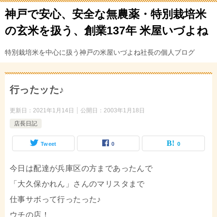
神戸で安心、安全な無農薬・特別栽培米
の玄米を扱う、創業137年 米屋いづよね
特別栽培米を中心に扱う神戸の米屋いづよね社長の個人ブログ
行ったッた♪
更新日：
2021年1月14日
公開日：
2003年1月18日
店長日記
Tweet
0
0
今日は配達が兵庫区の方まであったんで
「大久保かれん」さんのマリスタまで
仕事サボって行ったった♪
ウチの店！