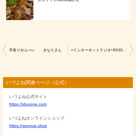
レストランmomokaさん
投
手造りせんべい きなりさん
=インターネットラジオ=RADIO-A-GO！GO！
稿
ナ
ビ
いづよね関連ページ（公式）
ゲ
いづよね公式サイト
ー
https://iduyone.com
シ
ョ
いづよねオンラインショップ
https://genmai.shop
ン