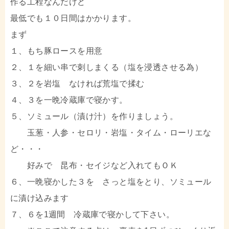
作る工程なんだけど
最低でも１０日間はかかります。
まず
１、もち豚ロースを用意
２、１を細い串で刺しまくる（塩を浸透させる為）
３、２を岩塩 なければ荒塩で揉む
４、３を一晩冷蔵庫で寝かす。
５、ソミュール（漬け汁）を作りましょう。
玉葱・人参・セロリ・岩塩・タイム・ローリエな
ど・・・
好みで 昆布・セイジなど入れてもＯＫ
６、一晩寝かした３を さっと塩をとり、ソミュール
に漬け込みます
７、６を1週間 冷蔵庫で寝かして下さい。