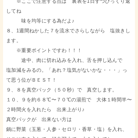
※ここで注意する点は 裏表を1日ずつひっくり返
してね
味を均等にする為だよ♪
８、1週間ねかした７を流水でさらしながら 塩抜きし
ます。
※重要ポイントですわ！！！
途中、肉に切れ込みを入れ、舌を押し込んで
塩加減をみるの。「あれ？塩気がないかな・・・」っ
て思う位がＢＥＳＴ！
９、８を真空パック（５０秒）で 真空します。
１０、９を約６８℃〜７０℃の湯煎で 大体１時間半〜
２時間火を入れたら 出来上がり♪
真空パックが 出来ない方は
鍋に野菜（玉葱・人参・セロリ・香草・塩）を入れ、