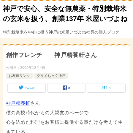
神戸で安心、安全な無農薬・特別栽培米
の玄米を扱う、創業137年 米屋いづよね
特別栽培米を中心に扱う神戸の米屋いづよね社長の個人ブログ
創作フレンチ 神戸精養軒さん
公開日：
2005年12月4日
お友達リンク
グルメちっく神戸
Tweet
0
0
神戸精養軒
さん
僕の高校時代からの大親友のページで
心を込めた料理をお客様に提供する事だけを考えて生
きている