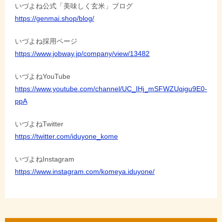
いづよね公式「美味しく玄米」ブログ
https://genmai.shop/blog/
いづよね採用ページ
https://www.jobway.jp/company/view/13482
いづよねYouTube
https://www.youtube.com/channel/UC_IHj_mSFWZUqigu9E0-
ppA
いづよねTwitter
https://twitter.com/iduyone_kome
いづよねInstagram
https://www.instagram.com/komeya.iduyone/