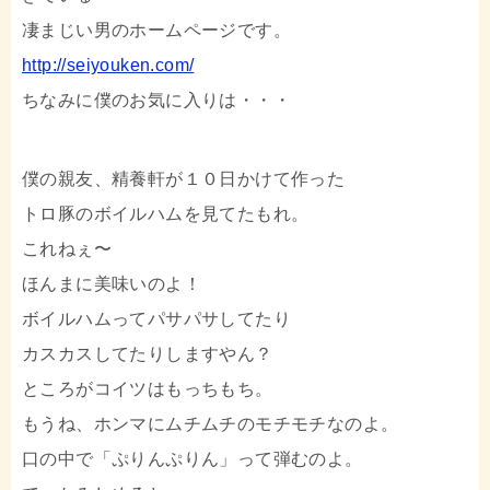
凄まじい男のホームページです。
http://seiyouken.com/
ちなみに僕のお気に入りは・・・
僕の親友、精養軒が１０日かけて作った
トロ豚のボイルハムを見てたもれ。
これねぇ〜
ほんまに美味いのよ！
ボイルハムってパサパサしてたり
カスカスしてたりしますやん？
ところがコイツはもっちもち。
もうね、ホンマにムチムチのモチモチなのよ。
口の中で「ぷりんぷりん」って弾むのよ。