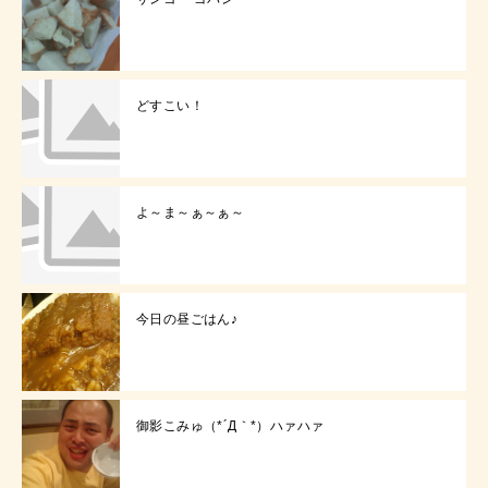
どすこい！
よ～ま～ぁ～ぁ～
今日の昼ごはん♪
御影こみゅ（*´Д｀*）ハァハァ