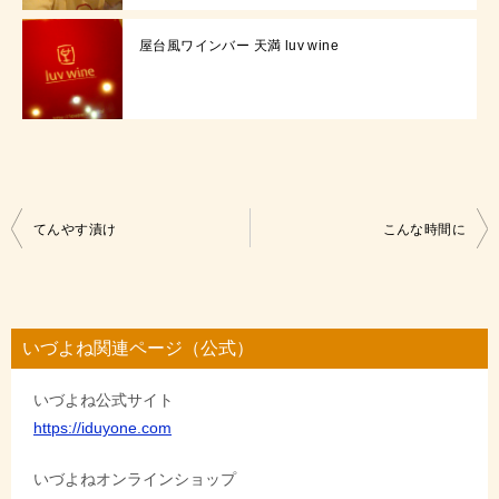
屋台風ワインバー 天満 luv wine
投
てんやす漬け
こんな時間に
稿
ナ
ビ
いづよね関連ページ（公式）
ゲ
いづよね公式サイト
ー
https://iduyone.com
シ
ョ
いづよねオンラインショップ