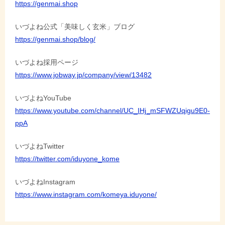
https://genmai.shop
ン
いづよね公式「美味しく玄米」ブログ
https://genmai.shop/blog/
いづよね採用ページ
https://www.jobway.jp/company/view/13482
いづよねYouTube
https://www.youtube.com/channel/UC_IHj_mSFWZUqigu9E0-
ppA
いづよねTwitter
https://twitter.com/iduyone_kome
いづよねInstagram
https://www.instagram.com/komeya.iduyone/