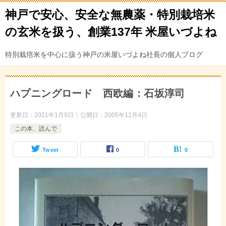
神戸で安心、安全な無農薬・特別栽培米
の玄米を扱う、創業137年 米屋いづよね
特別栽培米を中心に扱う神戸の米屋いづよね社長の個人ブログ
ハプニングロード 西欧編：石坂淳司
更新日：
2021年1月9日
公開日：
2005年12月4日
この本、読んで
Tweet
0
0