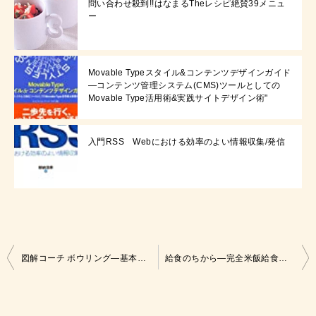
問い合わせ殺到!!はなまるTheレシピ絶賛39メニュ
ー
Movable Typeスタイル&コンテンツデザインガイド
―コンテンツ管理システム(CMS)ツールとしての
Movable Type活用術&実践サイトデザイン術"
入門RSS Webにおける効率のよい情報収集/発信
投
図解コーチ ボウリング—基本練習と実戦テクニック
給食のちから―完全米飯給食が子どもの健康を守る
稿
ナ