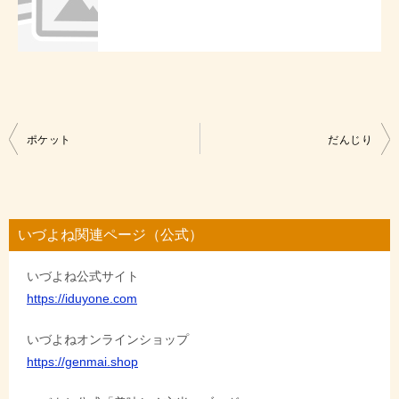
投
ポケット
だんじり
稿
ナ
ビ
いづよね関連ページ（公式）
ゲ
いづよね公式サイト
ー
https://iduyone.com
シ
ョ
いづよねオンラインショップ
https://genmai.shop
ン