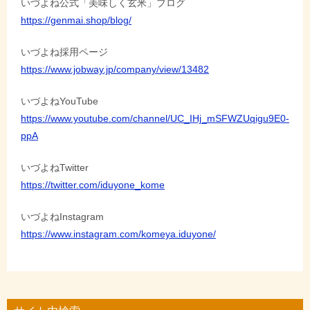
いづよね公式「美味しく玄米」ブログ
https://genmai.shop/blog/
いづよね採用ページ
https://www.jobway.jp/company/view/13482
いづよねYouTube
https://www.youtube.com/channel/UC_IHj_mSFWZUqigu9E0-
ppA
いづよねTwitter
https://twitter.com/iduyone_kome
いづよねInstagram
https://www.instagram.com/komeya.iduyone/