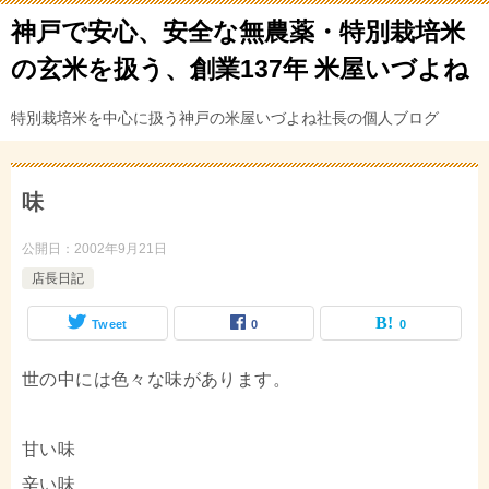
神戸で安心、安全な無農薬・特別栽培米
の玄米を扱う、創業137年 米屋いづよね
特別栽培米を中心に扱う神戸の米屋いづよね社長の個人ブログ
味
公開日：
2002年9月21日
店長日記
Tweet
0
0
世の中には色々な味があります。
甘い味
辛い味