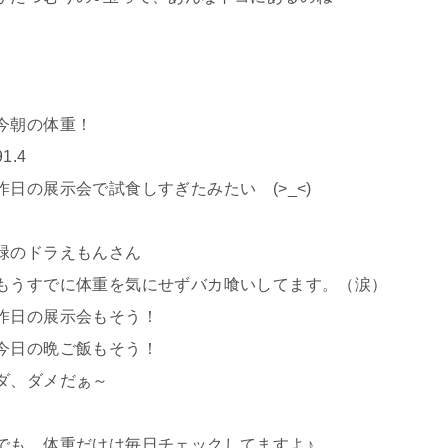
今朝の体重！
91.4
昨日の展示会で試食しすぎたみたい (>_<)
緑のドラえもんさん
もうすでに体重を気にせずバカ喰いしてます。（涙）
昨日の展示会もそう！
今日の晩ご飯もそう！
ダ、ダメだぁ～
でも、体重だけは毎日チェックしてますよ♪