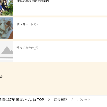
丹波の黒枝豆販売の案内
サンヨー ゴパン
帰ってきた(^_^)
会
業137年 米屋いづよね
TOP
店長日記
ポケット