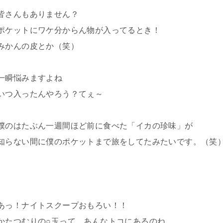
皆さんもありません？
ポケットにワケ分からん物が入ってるとき！
みかんの皮とか（笑）
一瞬悩みますよね
いつ入ったんやろう？てぇ～
僕のはたぶん一週間ほど前に食べた「イカの珍味」が
知らない間に僕のポケットまで旅をしてたみたいです。（笑
あっ！ナイトスクープおもろい！！
かたつむりの○玉って、あんなトコにあるのね