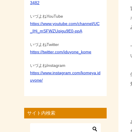
3482
いづよねYouTube
https://www.youtube.com/channel/UC
_IHj_mSFWZUqigu9E0-ppA
いづよねTwitter
https://twitter.com/iduyone_kome
いづよねInstagram
https://www.instagram.com/komeya.id
uyone/
サイト内検索