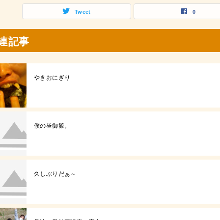
Tweet
0
連記事
やきおにぎり
僕の昼御飯。
久しぶりだぁ～