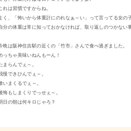
これは習慣ですからね。
よく、「怖いから体重計にのれなぁ～い」って言ってる女の
自分の体重は常に知っておかなければ、取り返しのつかない
今晩は阪神住吉駅の近くの「竹市」さんで食べ過ぎました。
めっちゃ美味いねんもーん！
たまらんでぇ～。
我慢できひんでぇ～。
喰いまくるでぇ～。
後悔もしまくりでっせぇ～。
明日の朝は何キロじゃろ？