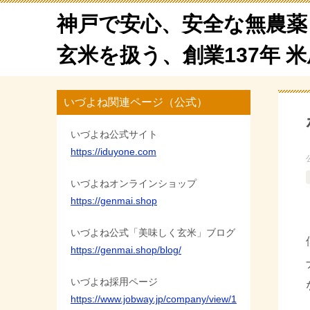
神戸で安心、安全な無農薬
玄米を扱う、創業137年 
いづよね関連ページ（公式）
いづよね公式サイト
https://iduyone.com
いづよねオンラインショップ
https://genmai.shop
いづよね公式「美味しく玄米」ブログ
https://genmai.shop/blog/
いづよね採用ページ
https://www.jobway.jp/company/view/1