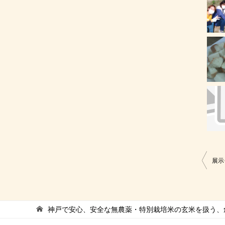
投
展示
稿
ナ
ビ
神戸で安心、安全な無農薬・特別栽培米の玄米を扱う、創
ゲ