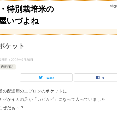
特
・特別栽培米の
米屋いづよね
ポケット
公開日：
2002年9月20日
店長日記
Tweet
0
僕の配達用のエプロンのポケットに
ナゼかイカの足が「カピカピ」になって入っていました
なぜだぁ～？