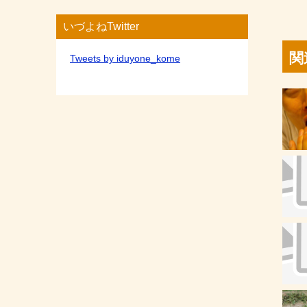
いづよねTwitter
関
Tweets by iduyone_kome