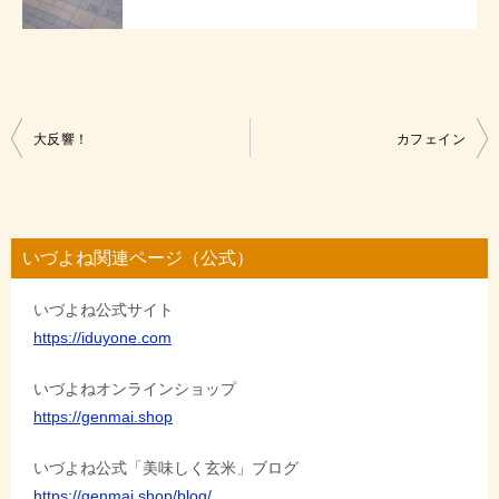
投
大反響！
カフェイン
稿
ナ
ビ
いづよね関連ページ（公式）
ゲ
いづよね公式サイト
ー
https://iduyone.com
シ
ョ
いづよねオンラインショップ
https://genmai.shop
ン
いづよね公式「美味しく玄米」ブログ
https://genmai.shop/blog/