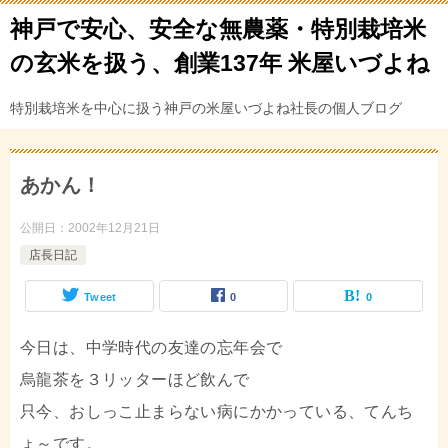
神戸で安心、安全な無農薬・特別栽培米
の玄米を扱う、創業137年 米屋いづよね
特別栽培米を中心に扱う神戸の米屋いづよね社長の個人ブログ
あかん！
公開日：
2002年12月21日
店長日記
Tweet
0
0
今日は、中学時代の友達の忘年会で
烏龍茶を３リッターほど飲んで
只今、おしっこ止まらない病にかかっている、てんち
ょ～です。