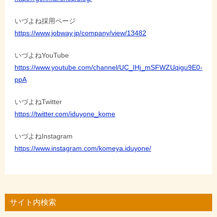
いづよね採用ページ
https://www.jobway.jp/company/view/13482
いづよねYouTube
https://www.youtube.com/channel/UC_IHj_mSFWZUqigu9E0-
ppA
いづよねTwitter
https://twitter.com/iduyone_kome
いづよねInstagram
https://www.instagram.com/komeya.iduyone/
サイト内検索