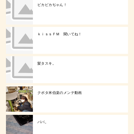
ピカピカぢゃん！
ｋｉｓｓＦＭ 聞いてね！
髪タスキ。
クボタ米伯楽のメンテ動画
パパ。