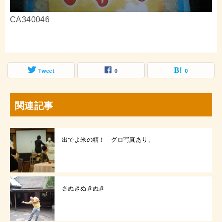
CA340046
Tweet
0
0
関連記事
出でよ米の精！ グロ写真あり。
さぬきぬきぬき