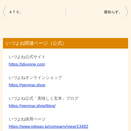
投
ＡＴＣ。
親知らず。
稿
ナ
ビ
いづよね関連ページ（公式）
ゲ
いづよね公式サイト
ー
https://iduyone.com
シ
ョ
いづよねオンラインショップ
https://genmai.shop
ン
いづよね公式「美味しく玄米」ブログ
https://genmai.shop/blog/
いづよね採用ページ
https://www.jobway.jp/company/view/13482