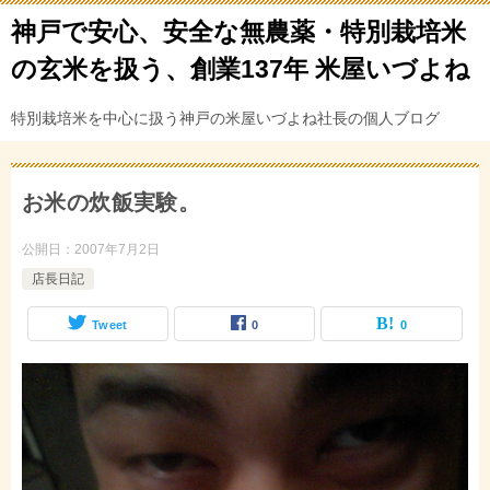
神戸で安心、安全な無農薬・特別栽培米
の玄米を扱う、創業137年 米屋いづよね
特別栽培米を中心に扱う神戸の米屋いづよね社長の個人ブログ
お米の炊飯実験。
公開日：
2007年7月2日
店長日記
Tweet
0
0