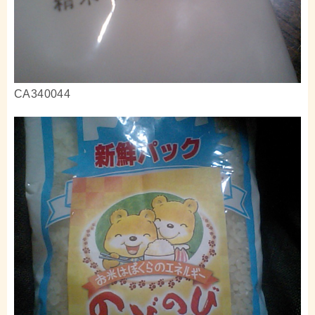
CA340044