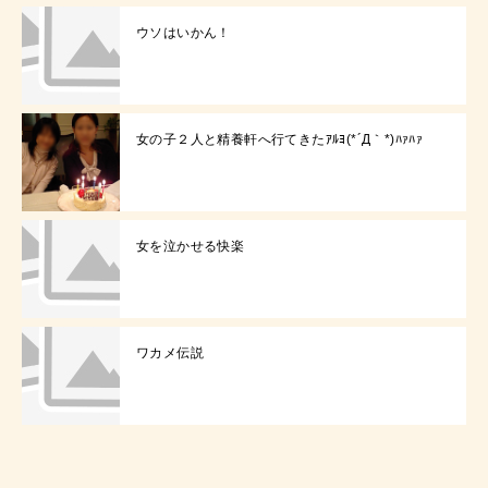
ウソはいかん！
女の子２人と精養軒へ行てきたｱﾙﾖ(*´Д｀*)ﾊｧﾊｧ
女を泣かせる快楽
ワカメ伝説