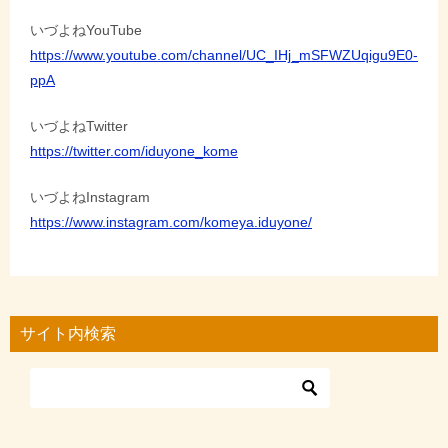
いづよねYouTube
https://www.youtube.com/channel/UC_IHj_mSFWZUqigu9E0-
ppA
いづよねTwitter
https://twitter.com/iduyone_kome
いづよねInstagram
https://www.instagram.com/komeya.iduyone/
サイト内検索