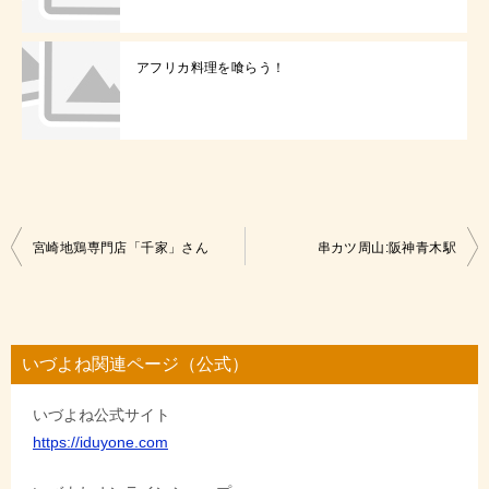
アフリカ料理を喰らう！
投
宮崎地鶏専門店「千家」さん
串カツ周山:阪神青木駅
稿
ナ
ビ
いづよね関連ページ（公式）
ゲ
いづよね公式サイト
ー
https://iduyone.com
シ
ョ