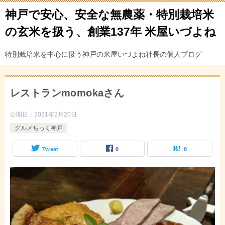
神戸で安心、安全な無農薬・特別栽培米
の玄米を扱う、創業137年 米屋いづよね
特別栽培米を中心に扱う神戸の米屋いづよね社長の個人ブログ
レストランmomokaさん
公開日：
2021年2月20日
グルメちっく神戸
Tweet
0
0