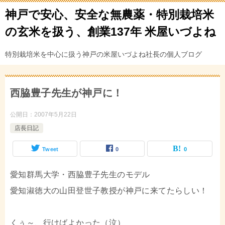
神戸で安心、安全な無農薬・特別栽培米
の玄米を扱う、創業137年 米屋いづよね
特別栽培米を中心に扱う神戸の米屋いづよね社長の個人ブログ
西脇豊子先生が神戸に！
公開日：
2007年5月22日
店長日記
Tweet
0
0
愛知群馬大学・西脇豊子先生のモデル
愛知淑徳大の山田登世子教授が神戸に来てたらしい！
くぅ～、行けばよかった（泣）