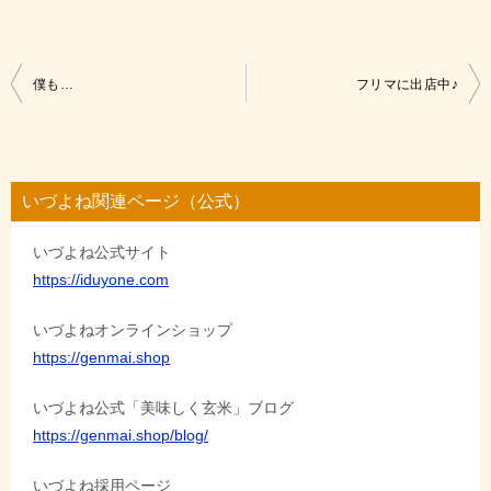
投
僕も…
フリマに出店中♪
稿
ナ
ビ
いづよね関連ページ（公式）
ゲ
いづよね公式サイト
ー
https://iduyone.com
シ
ョ
いづよねオンラインショップ
https://genmai.shop
ン
いづよね公式「美味しく玄米」ブログ
https://genmai.shop/blog/
いづよね採用ページ