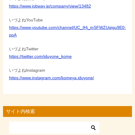
https://www.jobway.jp/company/view/13482
いづよねYouTube
https://www.youtube.com/channel/UC_IHj_mSFWZUqigu9E0-
ppA
いづよねTwitter
https://twitter.com/iduyone_kome
いづよねInstagram
https://www.instagram.com/komeya.iduyone/
サイト内検索